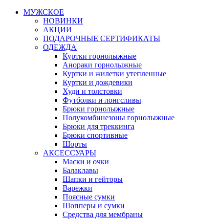
МУЖСКОЕ
НОВИНКИ
АКЦИИ
ПОДАРОЧНЫЕ СЕРТИФИКАТЫ
ОДЕЖДА
Куртки горнолыжные
Анораки горнолыжные
Куртки и жилетки утепленные
Куртки и дождевики
Худи и толстовки
Футболки и лонгсливы
Брюки горнолыжные
Полукомбинезоны горнолыжные
Брюки для треккинга
Брюки спортивные
Шорты
АКСЕССУАРЫ
Маски и очки
Балаклавы
Шапки и гейторы
Варежки
Поясные сумки
Шопперы и сумки
Средства для мембраны