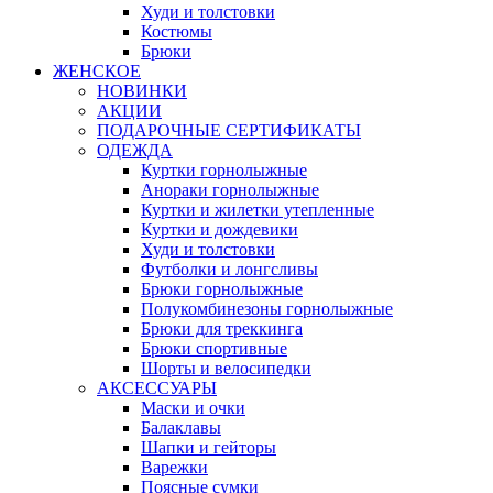
Худи и толстовки
Костюмы
Брюки
ЖЕНСКОЕ
НОВИНКИ
АКЦИИ
ПОДАРОЧНЫЕ СЕРТИФИКАТЫ
ОДЕЖДА
Куртки горнолыжные
Анораки горнолыжные
Куртки и жилетки утепленные
Куртки и дождевики
Худи и толстовки
Футболки и лонгсливы
Брюки горнолыжные
Полукомбинезоны горнолыжные
Брюки для треккинга
Брюки спортивные
Шорты и велосипедки
АКСЕССУАРЫ
Маски и очки
Балаклавы
Шапки и гейторы
Варежки
Поясные сумки