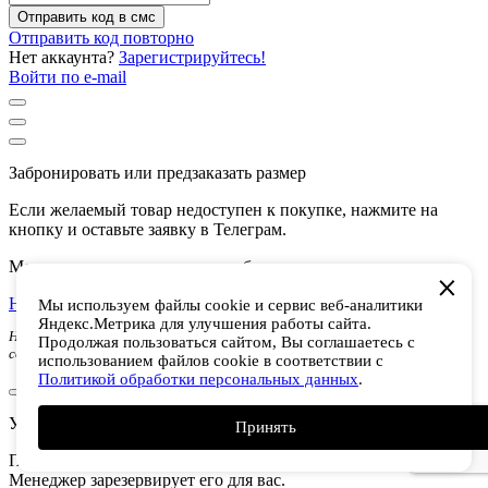
Отправить код в смс
Отправить код повторно
Нет аккаунта?
Зарегистрируйтесь!
Войти по e-mail
Забронировать или предзаказать размер
Если желаемый товар недоступен к покупке, нажмите на
кнопку и оставьте заявку в Телеграм.
Менеджер свяжется с вами и забронирует товар.
Написать в Телеграм
Мы используем файлы cookie и сервис веб-аналитики
Яндекс.Метрика для улучшения работы сайта.
Нажимая кнопку Вы даете согласие на обработку персональных данных в
Продолжая пользоваться сайтом, Вы соглашаетесь с
соответствии с
политикой конфиденциальности
использованием файлов cookie в соответствии с
Политикой обработки персональных данных
.
Узнать о поступлении
Принять
Перейдите в телеграм, чтобы узнать о поступлении товара.
Менеджер зарезервирует его для вас.