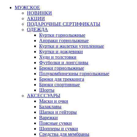
МУЖСКОЕ
НОВИНКИ
АКЦИИ
ПОДАРОЧНЫЕ СЕРТИФИКАТЫ
ОДЕЖДА
Куртки горнолыжные
Анораки горнолыжные
Куртки и жилетки утепленные
Куртки и дождевики
Худи и толстовки
Футболки и лонгсливы
Брюки горнолыжные
Полукомбинезоны горнолыжные
Брюки для треккинга
Брюки спортивные
Шорты
АКСЕССУАРЫ
Маски и очки
Балаклавы
Шапки и гейторы
Варежки
Поясные сумки
Шопперы и сумки
Средства для мембраны