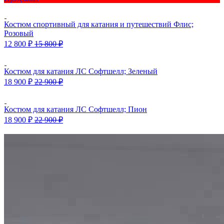
Костюм спортивный для катания и путешествий Флис;
Розовый
12 800
₽
15 800
₽
Костюм для катания ЛС Софтшелл; Зеленый
18 900
₽
22 900
₽
Костюм для катания ЛС Софтшелл; Пион
18 900
₽
22 900
₽