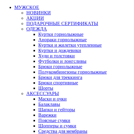
МУЖСКОЕ
НОВИНКИ
АКЦИИ
ПОДАРОЧНЫЕ СЕРТИФИКАТЫ
ОДЕЖДА
Куртки горнолыжные
Анораки горнолыжные
Куртки и жилетки утепленные
Куртки и дождевики
Худи и толстовки
Футболки и лонгсливы
Брюки горнолыжные
Полукомбинезоны горнолыжные
Брюки для треккинга
Брюки спортивные
Шорты
АКСЕССУАРЫ
Маски и очки
Балаклавы
Шапки и гейторы
Варежки
Поясные сумки
Шопперы и сумки
Средства для мембраны