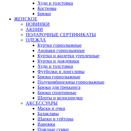
Худи и толстовки
Костюмы
Брюки
ЖЕНСКОЕ
НОВИНКИ
АКЦИИ
ПОДАРОЧНЫЕ СЕРТИФИКАТЫ
ОДЕЖДА
Куртки горнолыжные
Анораки горнолыжные
Куртки и жилетки утепленные
Куртки и дождевики
Худи и толстовки
Футболки и лонгсливы
Брюки горнолыжные
Полукомбинезоны горнолыжные
Брюки для треккинга
Брюки спортивные
Шорты и велосипедки
АКСЕССУАРЫ
Маски и очки
Балаклавы
Шапки и гейторы
Варежки
Поясные сумки