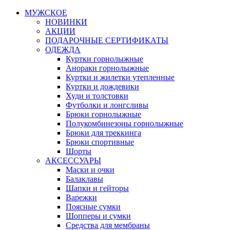
МУЖСКОЕ
НОВИНКИ
АКЦИИ
ПОДАРОЧНЫЕ СЕРТИФИКАТЫ
ОДЕЖДА
Куртки горнолыжные
Анораки горнолыжные
Куртки и жилетки утепленные
Куртки и дождевики
Худи и толстовки
Футболки и лонгсливы
Брюки горнолыжные
Полукомбинезоны горнолыжные
Брюки для треккинга
Брюки спортивные
Шорты
АКСЕССУАРЫ
Маски и очки
Балаклавы
Шапки и гейторы
Варежки
Поясные сумки
Шопперы и сумки
Средства для мембраны