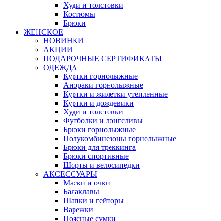
Худи и толстовки
Костюмы
Брюки
ЖЕНСКОЕ
НОВИНКИ
АКЦИИ
ПОДАРОЧНЫЕ СЕРТИФИКАТЫ
ОДЕЖДА
Куртки горнолыжные
Анораки горнолыжные
Куртки и жилетки утепленные
Куртки и дождевики
Худи и толстовки
Футболки и лонгсливы
Брюки горнолыжные
Полукомбинезоны горнолыжные
Брюки для треккинга
Брюки спортивные
Шорты и велосипедки
АКСЕССУАРЫ
Маски и очки
Балаклавы
Шапки и гейторы
Варежки
Поясные сумки