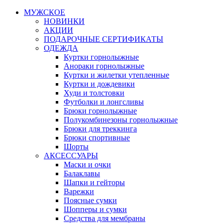
МУЖСКОЕ
НОВИНКИ
АКЦИИ
ПОДАРОЧНЫЕ СЕРТИФИКАТЫ
ОДЕЖДА
Куртки горнолыжные
Анораки горнолыжные
Куртки и жилетки утепленные
Куртки и дождевики
Худи и толстовки
Футболки и лонгсливы
Брюки горнолыжные
Полукомбинезоны горнолыжные
Брюки для треккинга
Брюки спортивные
Шорты
АКСЕССУАРЫ
Маски и очки
Балаклавы
Шапки и гейторы
Варежки
Поясные сумки
Шопперы и сумки
Средства для мембраны