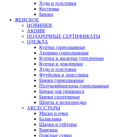
Худи и толстовки
Костюмы
Брюки
ЖЕНСКОЕ
НОВИНКИ
АКЦИИ
ПОДАРОЧНЫЕ СЕРТИФИКАТЫ
ОДЕЖДА
Куртки горнолыжные
Анораки горнолыжные
Куртки и жилетки утепленные
Куртки и дождевики
Худи и толстовки
Футболки и лонгсливы
Брюки горнолыжные
Полукомбинезоны горнолыжные
Брюки для треккинга
Брюки спортивные
Шорты и велосипедки
АКСЕССУАРЫ
Маски и очки
Балаклавы
Шапки и гейторы
Варежки
Поясные сумки