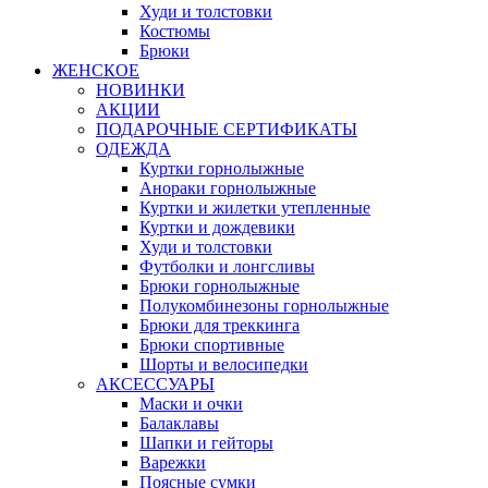
Худи и толстовки
Костюмы
Брюки
ЖЕНСКОЕ
НОВИНКИ
АКЦИИ
ПОДАРОЧНЫЕ СЕРТИФИКАТЫ
ОДЕЖДА
Куртки горнолыжные
Анораки горнолыжные
Куртки и жилетки утепленные
Куртки и дождевики
Худи и толстовки
Футболки и лонгсливы
Брюки горнолыжные
Полукомбинезоны горнолыжные
Брюки для треккинга
Брюки спортивные
Шорты и велосипедки
АКСЕССУАРЫ
Маски и очки
Балаклавы
Шапки и гейторы
Варежки
Поясные сумки