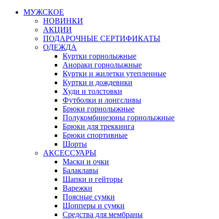
МУЖСКОЕ
НОВИНКИ
АКЦИИ
ПОДАРОЧНЫЕ СЕРТИФИКАТЫ
ОДЕЖДА
Куртки горнолыжные
Анораки горнолыжные
Куртки и жилетки утепленные
Куртки и дождевики
Худи и толстовки
Футболки и лонгсливы
Брюки горнолыжные
Полукомбинезоны горнолыжные
Брюки для треккинга
Брюки спортивные
Шорты
АКСЕССУАРЫ
Маски и очки
Балаклавы
Шапки и гейторы
Варежки
Поясные сумки
Шопперы и сумки
Средства для мембраны