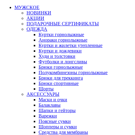
МУЖСКОЕ
НОВИНКИ
АКЦИИ
ПОДАРОЧНЫЕ СЕРТИФИКАТЫ
ОДЕЖДА
Куртки горнолыжные
Анораки горнолыжные
Куртки и жилетки утепленные
Куртки и дождевики
Худи и толстовки
Футболки и лонгсливы
Брюки горнолыжные
Полукомбинезоны горнолыжные
Брюки для треккинга
Брюки спортивные
Шорты
АКСЕССУАРЫ
Маски и очки
Балаклавы
Шапки и гейторы
Варежки
Поясные сумки
Шопперы и сумки
Средства для мембраны