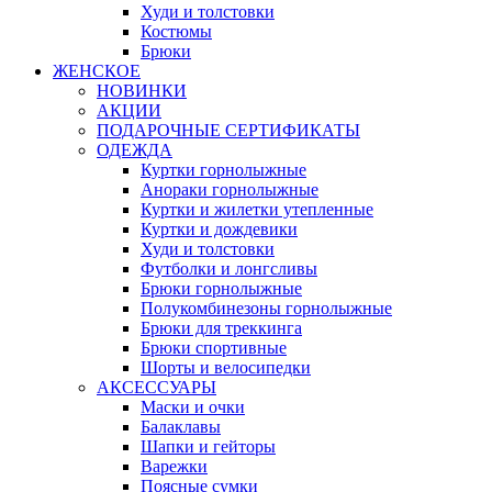
Худи и толстовки
Костюмы
Брюки
ЖЕНСКОЕ
НОВИНКИ
АКЦИИ
ПОДАРОЧНЫЕ СЕРТИФИКАТЫ
ОДЕЖДА
Куртки горнолыжные
Анораки горнолыжные
Куртки и жилетки утепленные
Куртки и дождевики
Худи и толстовки
Футболки и лонгсливы
Брюки горнолыжные
Полукомбинезоны горнолыжные
Брюки для треккинга
Брюки спортивные
Шорты и велосипедки
АКСЕССУАРЫ
Маски и очки
Балаклавы
Шапки и гейторы
Варежки
Поясные сумки