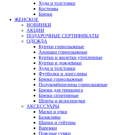
Худи и толстовки
Костюмы
Брюки
ЖЕНСКОЕ
НОВИНКИ
АКЦИИ
ПОДАРОЧНЫЕ СЕРТИФИКАТЫ
ОДЕЖДА
Куртки горнолыжные
Анораки горнолыжные
Куртки и жилетки утепленные
Куртки и дождевики
Худи и толстовки
Футболки и лонгсливы
Брюки горнолыжные
Полукомбинезоны горнолыжные
Брюки для треккинга
Брюки спортивные
Шорты и велосипедки
АКСЕССУАРЫ
Маски и очки
Балаклавы
Шапки и гейторы
Варежки
Поясные сумки