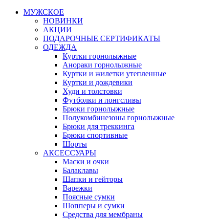
МУЖСКОЕ
НОВИНКИ
АКЦИИ
ПОДАРОЧНЫЕ СЕРТИФИКАТЫ
ОДЕЖДА
Куртки горнолыжные
Анораки горнолыжные
Куртки и жилетки утепленные
Куртки и дождевики
Худи и толстовки
Футболки и лонгсливы
Брюки горнолыжные
Полукомбинезоны горнолыжные
Брюки для треккинга
Брюки спортивные
Шорты
АКСЕССУАРЫ
Маски и очки
Балаклавы
Шапки и гейторы
Варежки
Поясные сумки
Шопперы и сумки
Средства для мембраны