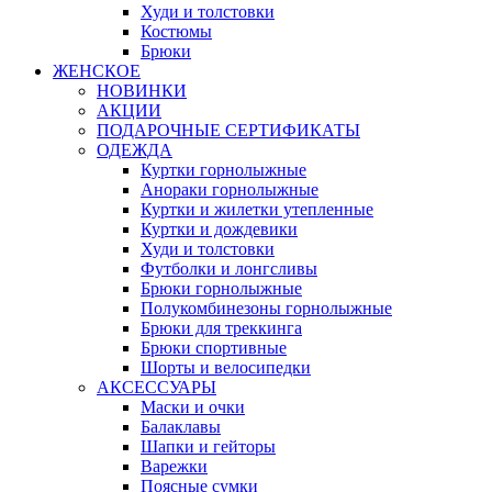
Худи и толстовки
Костюмы
Брюки
ЖЕНСКОЕ
НОВИНКИ
АКЦИИ
ПОДАРОЧНЫЕ СЕРТИФИКАТЫ
ОДЕЖДА
Куртки горнолыжные
Анораки горнолыжные
Куртки и жилетки утепленные
Куртки и дождевики
Худи и толстовки
Футболки и лонгсливы
Брюки горнолыжные
Полукомбинезоны горнолыжные
Брюки для треккинга
Брюки спортивные
Шорты и велосипедки
АКСЕССУАРЫ
Маски и очки
Балаклавы
Шапки и гейторы
Варежки
Поясные сумки