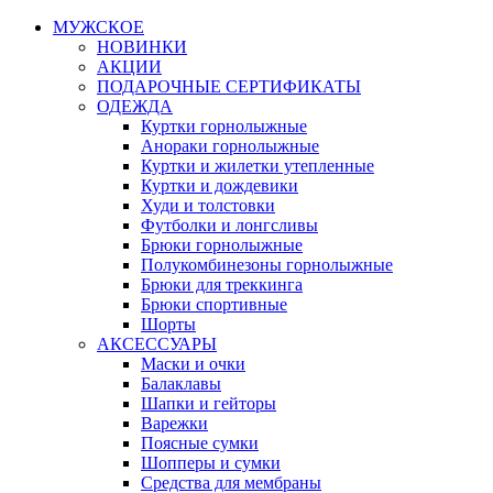
МУЖСКОЕ
НОВИНКИ
АКЦИИ
ПОДАРОЧНЫЕ СЕРТИФИКАТЫ
ОДЕЖДА
Куртки горнолыжные
Анораки горнолыжные
Куртки и жилетки утепленные
Куртки и дождевики
Худи и толстовки
Футболки и лонгсливы
Брюки горнолыжные
Полукомбинезоны горнолыжные
Брюки для треккинга
Брюки спортивные
Шорты
АКСЕССУАРЫ
Маски и очки
Балаклавы
Шапки и гейторы
Варежки
Поясные сумки
Шопперы и сумки
Средства для мембраны