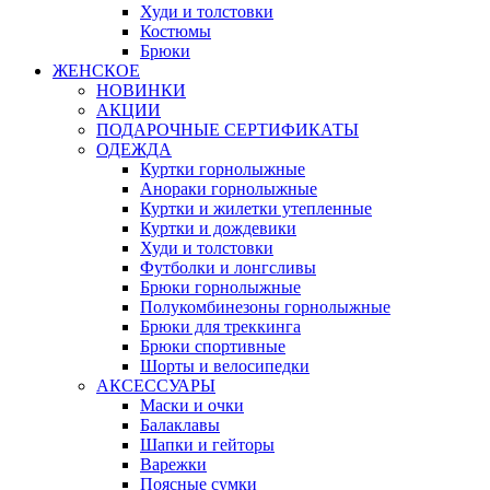
Худи и толстовки
Костюмы
Брюки
ЖЕНСКОЕ
НОВИНКИ
АКЦИИ
ПОДАРОЧНЫЕ СЕРТИФИКАТЫ
ОДЕЖДА
Куртки горнолыжные
Анораки горнолыжные
Куртки и жилетки утепленные
Куртки и дождевики
Худи и толстовки
Футболки и лонгсливы
Брюки горнолыжные
Полукомбинезоны горнолыжные
Брюки для треккинга
Брюки спортивные
Шорты и велосипедки
АКСЕССУАРЫ
Маски и очки
Балаклавы
Шапки и гейторы
Варежки
Поясные сумки