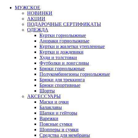
МУЖСКОЕ
НОВИНКИ
АКЦИИ
ПОДАРОЧНЫЕ СЕРТИФИКАТЫ
ОДЕЖДА
Куртки горнолыжные
Анораки горнолыжные
Куртки и жилетки утепленные
Куртки и дождевики
Худи и толстовки
Футболки и лонгсливы
Брюки горнолыжные
Полукомбинезоны горнолыжные
Брюки для треккинга
Брюки спортивные
Шорты
АКСЕССУАРЫ
Маски и очки
Балаклавы
Шапки и гейторы
Варежки
Поясные сумки
Шопперы и сумки
Средства для мембраны