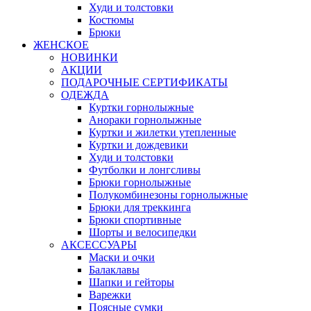
Худи и толстовки
Костюмы
Брюки
ЖЕНСКОЕ
НОВИНКИ
АКЦИИ
ПОДАРОЧНЫЕ СЕРТИФИКАТЫ
ОДЕЖДА
Куртки горнолыжные
Анораки горнолыжные
Куртки и жилетки утепленные
Куртки и дождевики
Худи и толстовки
Футболки и лонгсливы
Брюки горнолыжные
Полукомбинезоны горнолыжные
Брюки для треккинга
Брюки спортивные
Шорты и велосипедки
АКСЕССУАРЫ
Маски и очки
Балаклавы
Шапки и гейторы
Варежки
Поясные сумки