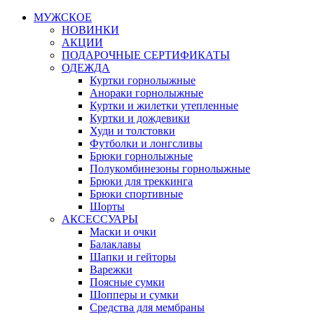
МУЖСКОЕ
НОВИНКИ
АКЦИИ
ПОДАРОЧНЫЕ СЕРТИФИКАТЫ
ОДЕЖДА
Куртки горнолыжные
Анораки горнолыжные
Куртки и жилетки утепленные
Куртки и дождевики
Худи и толстовки
Футболки и лонгсливы
Брюки горнолыжные
Полукомбинезоны горнолыжные
Брюки для треккинга
Брюки спортивные
Шорты
АКСЕССУАРЫ
Маски и очки
Балаклавы
Шапки и гейторы
Варежки
Поясные сумки
Шопперы и сумки
Средства для мембраны