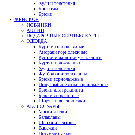
Худи и толстовки
Костюмы
Брюки
ЖЕНСКОЕ
НОВИНКИ
АКЦИИ
ПОДАРОЧНЫЕ СЕРТИФИКАТЫ
ОДЕЖДА
Куртки горнолыжные
Анораки горнолыжные
Куртки и жилетки утепленные
Куртки и дождевики
Худи и толстовки
Футболки и лонгсливы
Брюки горнолыжные
Полукомбинезоны горнолыжные
Брюки для треккинга
Брюки спортивные
Шорты и велосипедки
АКСЕССУАРЫ
Маски и очки
Балаклавы
Шапки и гейторы
Варежки
Поясные сумки