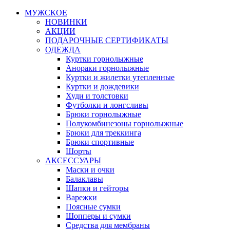
МУЖСКОЕ
НОВИНКИ
АКЦИИ
ПОДАРОЧНЫЕ СЕРТИФИКАТЫ
ОДЕЖДА
Куртки горнолыжные
Анораки горнолыжные
Куртки и жилетки утепленные
Куртки и дождевики
Худи и толстовки
Футболки и лонгсливы
Брюки горнолыжные
Полукомбинезоны горнолыжные
Брюки для треккинга
Брюки спортивные
Шорты
АКСЕССУАРЫ
Маски и очки
Балаклавы
Шапки и гейторы
Варежки
Поясные сумки
Шопперы и сумки
Средства для мембраны