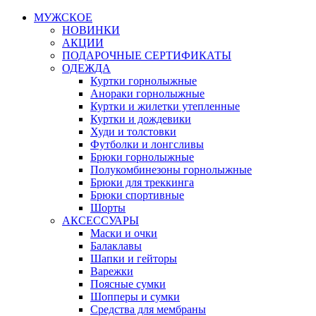
МУЖСКОЕ
НОВИНКИ
АКЦИИ
ПОДАРОЧНЫЕ СЕРТИФИКАТЫ
ОДЕЖДА
Куртки горнолыжные
Анораки горнолыжные
Куртки и жилетки утепленные
Куртки и дождевики
Худи и толстовки
Футболки и лонгсливы
Брюки горнолыжные
Полукомбинезоны горнолыжные
Брюки для треккинга
Брюки спортивные
Шорты
АКСЕССУАРЫ
Маски и очки
Балаклавы
Шапки и гейторы
Варежки
Поясные сумки
Шопперы и сумки
Средства для мембраны