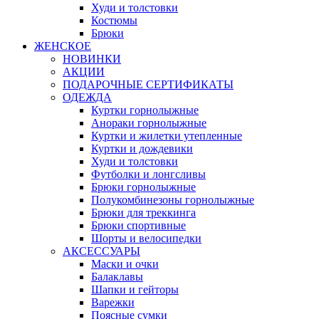
Худи и толстовки
Костюмы
Брюки
ЖЕНСКОЕ
НОВИНКИ
АКЦИИ
ПОДАРОЧНЫЕ СЕРТИФИКАТЫ
ОДЕЖДА
Куртки горнолыжные
Анораки горнолыжные
Куртки и жилетки утепленные
Куртки и дождевики
Худи и толстовки
Футболки и лонгсливы
Брюки горнолыжные
Полукомбинезоны горнолыжные
Брюки для треккинга
Брюки спортивные
Шорты и велосипедки
АКСЕССУАРЫ
Маски и очки
Балаклавы
Шапки и гейторы
Варежки
Поясные сумки