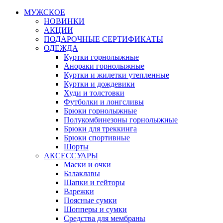
МУЖСКОЕ
НОВИНКИ
АКЦИИ
ПОДАРОЧНЫЕ СЕРТИФИКАТЫ
ОДЕЖДА
Куртки горнолыжные
Анораки горнолыжные
Куртки и жилетки утепленные
Куртки и дождевики
Худи и толстовки
Футболки и лонгсливы
Брюки горнолыжные
Полукомбинезоны горнолыжные
Брюки для треккинга
Брюки спортивные
Шорты
АКСЕССУАРЫ
Маски и очки
Балаклавы
Шапки и гейторы
Варежки
Поясные сумки
Шопперы и сумки
Средства для мембраны