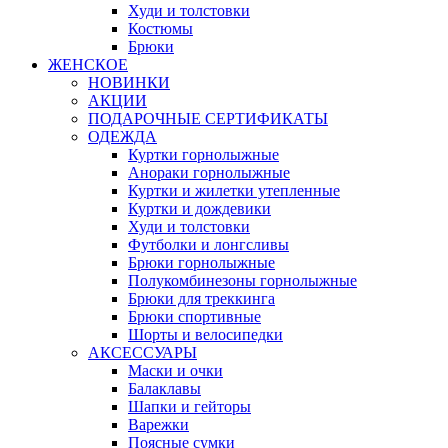
Худи и толстовки
Костюмы
Брюки
ЖЕНСКОЕ
НОВИНКИ
АКЦИИ
ПОДАРОЧНЫЕ СЕРТИФИКАТЫ
ОДЕЖДА
Куртки горнолыжные
Анораки горнолыжные
Куртки и жилетки утепленные
Куртки и дождевики
Худи и толстовки
Футболки и лонгсливы
Брюки горнолыжные
Полукомбинезоны горнолыжные
Брюки для треккинга
Брюки спортивные
Шорты и велосипедки
АКСЕССУАРЫ
Маски и очки
Балаклавы
Шапки и гейторы
Варежки
Поясные сумки