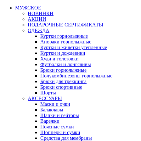
МУЖСКОЕ
НОВИНКИ
АКЦИИ
ПОДАРОЧНЫЕ СЕРТИФИКАТЫ
ОДЕЖДА
Куртки горнолыжные
Анораки горнолыжные
Куртки и жилетки утепленные
Куртки и дождевики
Худи и толстовки
Футболки и лонгсливы
Брюки горнолыжные
Полукомбинезоны горнолыжные
Брюки для треккинга
Брюки спортивные
Шорты
АКСЕССУАРЫ
Маски и очки
Балаклавы
Шапки и гейторы
Варежки
Поясные сумки
Шопперы и сумки
Средства для мембраны