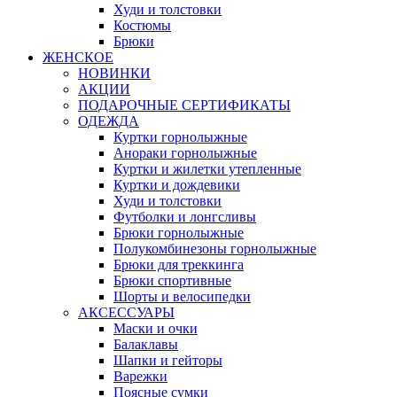
Худи и толстовки
Костюмы
Брюки
ЖЕНСКОЕ
НОВИНКИ
АКЦИИ
ПОДАРОЧНЫЕ СЕРТИФИКАТЫ
ОДЕЖДА
Куртки горнолыжные
Анораки горнолыжные
Куртки и жилетки утепленные
Куртки и дождевики
Худи и толстовки
Футболки и лонгсливы
Брюки горнолыжные
Полукомбинезоны горнолыжные
Брюки для треккинга
Брюки спортивные
Шорты и велосипедки
АКСЕССУАРЫ
Маски и очки
Балаклавы
Шапки и гейторы
Варежки
Поясные сумки