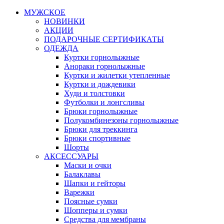
МУЖСКОЕ
НОВИНКИ
АКЦИИ
ПОДАРОЧНЫЕ СЕРТИФИКАТЫ
ОДЕЖДА
Куртки горнолыжные
Анораки горнолыжные
Куртки и жилетки утепленные
Куртки и дождевики
Худи и толстовки
Футболки и лонгсливы
Брюки горнолыжные
Полукомбинезоны горнолыжные
Брюки для треккинга
Брюки спортивные
Шорты
АКСЕССУАРЫ
Маски и очки
Балаклавы
Шапки и гейторы
Варежки
Поясные сумки
Шопперы и сумки
Средства для мембраны