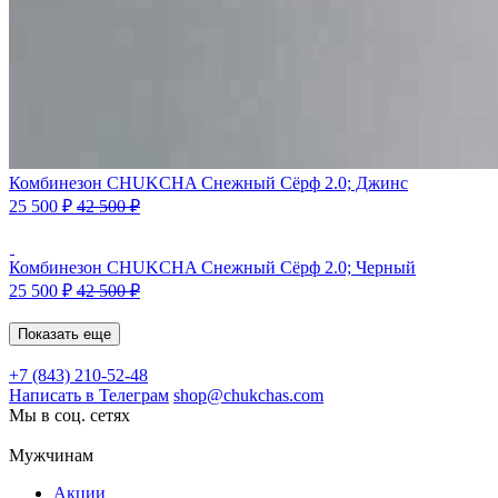
Комбинезон CHUKCHA Снежный Сёрф 2.0; Джинс
25 500
₽
42 500
₽
Комбинезон CHUKCHA Снежный Сёрф 2.0; Черный
25 500
₽
42 500
₽
Показать еще
+7 (843) 210-52-48
Написать в Телеграм
shop@chukchas.com
Мы в соц. сетях
Мужчинам
Акции