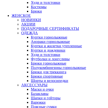
Худи и толстовки
Костюмы
Брюки
ЖЕНСКОЕ
НОВИНКИ
АКЦИИ
ПОДАРОЧНЫЕ СЕРТИФИКАТЫ
ОДЕЖДА
Куртки горнолыжные
Анораки горнолыжные
Куртки и жилетки утепленные
Куртки и дождевики
Худи и толстовки
Футболки и лонгсливы
Брюки горнолыжные
Полукомбинезоны горнолыжные
Брюки для треккинга
Брюки спортивные
Шорты и велосипедки
АКСЕССУАРЫ
Маски и очки
Балаклавы
Шапки и гейторы
Варежки
Поясные сумки