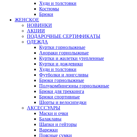
Худи и толстовки
Костюмы
Брюки
ЖЕНСКОЕ
НОВИНКИ
АКЦИИ
ПОДАРОЧНЫЕ СЕРТИФИКАТЫ
ОДЕЖДА
Куртки горнолыжные
Анораки горнолыжные
Куртки и жилетки утепленные
Куртки и дождевики
Худи и толстовки
Футболки и лонгсливы
Брюки горнолыжные
Полукомбинезоны горнолыжные
Брюки для треккинга
Брюки спортивные
Шорты и велосипедки
АКСЕССУАРЫ
Маски и очки
Балаклавы
Шапки и гейторы
Варежки
Поясные сумки