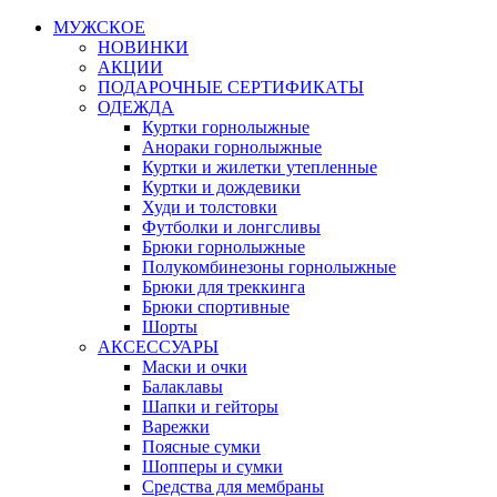
МУЖСКОЕ
НОВИНКИ
АКЦИИ
ПОДАРОЧНЫЕ СЕРТИФИКАТЫ
ОДЕЖДА
Куртки горнолыжные
Анораки горнолыжные
Куртки и жилетки утепленные
Куртки и дождевики
Худи и толстовки
Футболки и лонгсливы
Брюки горнолыжные
Полукомбинезоны горнолыжные
Брюки для треккинга
Брюки спортивные
Шорты
АКСЕССУАРЫ
Маски и очки
Балаклавы
Шапки и гейторы
Варежки
Поясные сумки
Шопперы и сумки
Средства для мембраны