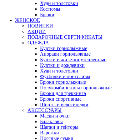
Худи и толстовки
Костюмы
Брюки
ЖЕНСКОЕ
НОВИНКИ
АКЦИИ
ПОДАРОЧНЫЕ СЕРТИФИКАТЫ
ОДЕЖДА
Куртки горнолыжные
Анораки горнолыжные
Куртки и жилетки утепленные
Куртки и дождевики
Худи и толстовки
Футболки и лонгсливы
Брюки горнолыжные
Полукомбинезоны горнолыжные
Брюки для треккинга
Брюки спортивные
Шорты и велосипедки
АКСЕССУАРЫ
Маски и очки
Балаклавы
Шапки и гейторы
Варежки
Поясные сумки