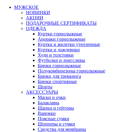
МУЖСКОЕ
НОВИНКИ
АКЦИИ
ПОДАРОЧНЫЕ СЕРТИФИКАТЫ
ОДЕЖДА
Куртки горнолыжные
Анораки горнолыжные
Куртки и жилетки утепленные
Куртки и дождевики
Худи и толстовки
Футболки и лонгсливы
Брюки горнолыжные
Полукомбинезоны горнолыжные
Брюки для треккинга
Брюки спортивные
Шорты
АКСЕССУАРЫ
Маски и очки
Балаклавы
Шапки и гейторы
Варежки
Поясные сумки
Шопперы и сумки
Средства для мембраны