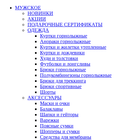
МУЖСКОЕ
НОВИНКИ
АКЦИИ
ПОДАРОЧНЫЕ СЕРТИФИКАТЫ
ОДЕЖДА
Куртки горнолыжные
Анораки горнолыжные
Куртки и жилетки утепленные
Куртки и дождевики
Худи и толстовки
Футболки и лонгсливы
Брюки горнолыжные
Полукомбинезоны горнолыжные
Брюки для треккинга
Брюки спортивные
Шорты
АКСЕССУАРЫ
Маски и очки
Балаклавы
Шапки и гейторы
Варежки
Поясные сумки
Шопперы и сумки
Средства для мембраны