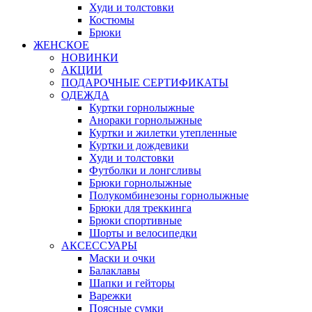
Худи и толстовки
Костюмы
Брюки
ЖЕНСКОЕ
НОВИНКИ
АКЦИИ
ПОДАРОЧНЫЕ СЕРТИФИКАТЫ
ОДЕЖДА
Куртки горнолыжные
Анораки горнолыжные
Куртки и жилетки утепленные
Куртки и дождевики
Худи и толстовки
Футболки и лонгсливы
Брюки горнолыжные
Полукомбинезоны горнолыжные
Брюки для треккинга
Брюки спортивные
Шорты и велосипедки
АКСЕССУАРЫ
Маски и очки
Балаклавы
Шапки и гейторы
Варежки
Поясные сумки