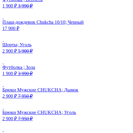
1 900
₽
3 990
₽
Плащ-дождевик Chukcha 10/10; Черный
17 900
₽
Шорты; Уголь
2 900
₽
5 900
₽
Футболка ; Зола
1 900
₽
3 990
₽
Брюки Мужские CHUKCHA; Дымок
2 900
₽
7 950
₽
Брюки Мужские CHUKCHA; Уголь
2 900
₽
7 950
₽