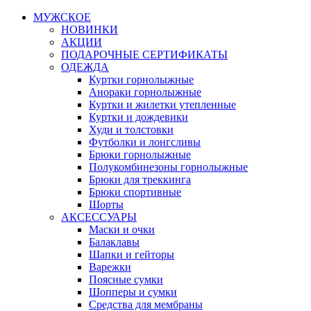
МУЖСКОЕ
НОВИНКИ
АКЦИИ
ПОДАРОЧНЫЕ СЕРТИФИКАТЫ
ОДЕЖДА
Куртки горнолыжные
Анораки горнолыжные
Куртки и жилетки утепленные
Куртки и дождевики
Худи и толстовки
Футболки и лонгсливы
Брюки горнолыжные
Полукомбинезоны горнолыжные
Брюки для треккинга
Брюки спортивные
Шорты
АКСЕССУАРЫ
Маски и очки
Балаклавы
Шапки и гейторы
Варежки
Поясные сумки
Шопперы и сумки
Средства для мембраны