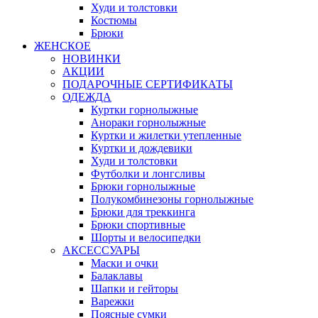
Худи и толстовки
Костюмы
Брюки
ЖЕНСКОЕ
НОВИНКИ
АКЦИИ
ПОДАРОЧНЫЕ СЕРТИФИКАТЫ
ОДЕЖДА
Куртки горнолыжные
Анораки горнолыжные
Куртки и жилетки утепленные
Куртки и дождевики
Худи и толстовки
Футболки и лонгсливы
Брюки горнолыжные
Полукомбинезоны горнолыжные
Брюки для треккинга
Брюки спортивные
Шорты и велосипедки
АКСЕССУАРЫ
Маски и очки
Балаклавы
Шапки и гейторы
Варежки
Поясные сумки