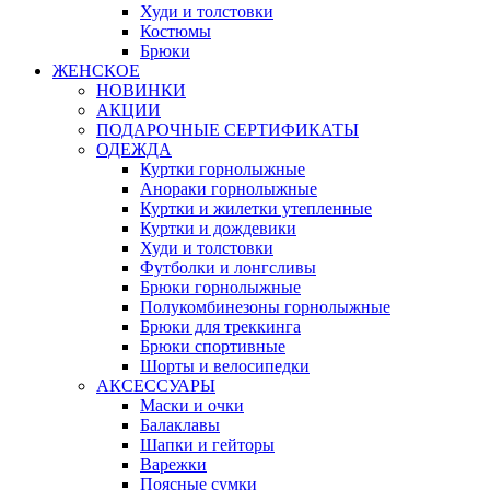
Худи и толстовки
Костюмы
Брюки
ЖЕНСКОЕ
НОВИНКИ
АКЦИИ
ПОДАРОЧНЫЕ СЕРТИФИКАТЫ
ОДЕЖДА
Куртки горнолыжные
Анораки горнолыжные
Куртки и жилетки утепленные
Куртки и дождевики
Худи и толстовки
Футболки и лонгсливы
Брюки горнолыжные
Полукомбинезоны горнолыжные
Брюки для треккинга
Брюки спортивные
Шорты и велосипедки
АКСЕССУАРЫ
Маски и очки
Балаклавы
Шапки и гейторы
Варежки
Поясные сумки