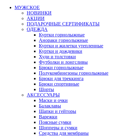
МУЖСКОЕ
НОВИНКИ
АКЦИИ
ПОДАРОЧНЫЕ СЕРТИФИКАТЫ
ОДЕЖДА
Куртки горнолыжные
Анораки горнолыжные
Куртки и жилетки утепленные
Куртки и дождевики
Худи и толстовки
Футболки и лонгсливы
Брюки горнолыжные
Полукомбинезоны горнолыжные
Брюки для треккинга
Брюки спортивные
Шорты
АКСЕССУАРЫ
Маски и очки
Балаклавы
Шапки и гейторы
Варежки
Поясные сумки
Шопперы и сумки
Средства для мембраны