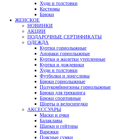
Худи и толстовки
Костюмы
Брюки
ЖЕНСКОЕ
НОВИНКИ
АКЦИИ
ПОДАРОЧНЫЕ СЕРТИФИКАТЫ
ОДЕЖДА
Куртки горнолыжные
Анораки горнолыжные
Куртки и жилетки утепленные
Куртки и дождевики
Худи и толстовки
Футболки и лонгсливы
Брюки горнолыжные
Полукомбинезоны горнолыжные
Брюки для треккинга
Брюки спортивные
Шорты и велосипедки
АКСЕССУАРЫ
Маски и очки
Балаклавы
Шапки и гейторы
Варежки
Поясные сумки