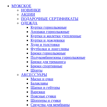
МУЖСКОЕ
НОВИНКИ
АКЦИИ
ПОДАРОЧНЫЕ СЕРТИФИКАТЫ
ОДЕЖДА
Куртки горнолыжные
Анораки горнолыжные
Куртки и жилетки утепленные
Куртки и дождевики
Худи и толстовки
Футболки и лонгсливы
Брюки горнолыжные
Полукомбинезоны горнолыжные
Брюки для треккинга
Брюки спортивные
Шорты
АКСЕССУАРЫ
Маски и очки
Балаклавы
Шапки и гейторы
Варежки
Поясные сумки
Шопперы и сумки
Средства для мембраны