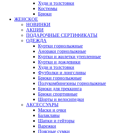
Худи и толстовки
Костюмы
Брюки
ЖЕНСКОЕ
НОВИНКИ
АКЦИИ
ПОДАРОЧНЫЕ СЕРТИФИКАТЫ
ОДЕЖДА
Куртки горнолыжные
Анораки горнолыжные
Куртки и жилетки утепленные
Куртки и дождевики
Худи и толстовки
Футболки и лонгсливы
Брюки горнолыжные
Полукомбинезоны горнолыжные
Брюки для треккинга
Брюки спортивные
Шорты и велосипедки
АКСЕССУАРЫ
Маски и очки
Балаклавы
Шапки и гейторы
Варежки
Поясные сумки