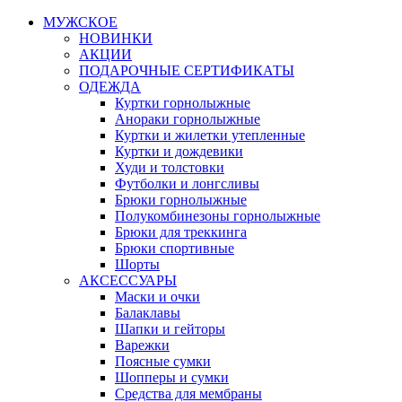
МУЖСКОЕ
НОВИНКИ
АКЦИИ
ПОДАРОЧНЫЕ СЕРТИФИКАТЫ
ОДЕЖДА
Куртки горнолыжные
Анораки горнолыжные
Куртки и жилетки утепленные
Куртки и дождевики
Худи и толстовки
Футболки и лонгсливы
Брюки горнолыжные
Полукомбинезоны горнолыжные
Брюки для треккинга
Брюки спортивные
Шорты
АКСЕССУАРЫ
Маски и очки
Балаклавы
Шапки и гейторы
Варежки
Поясные сумки
Шопперы и сумки
Средства для мембраны