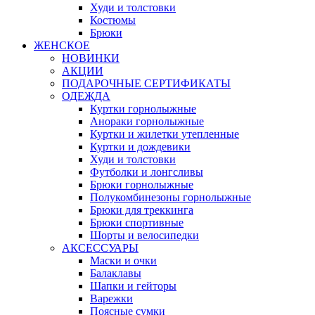
Худи и толстовки
Костюмы
Брюки
ЖЕНСКОЕ
НОВИНКИ
АКЦИИ
ПОДАРОЧНЫЕ СЕРТИФИКАТЫ
ОДЕЖДА
Куртки горнолыжные
Анораки горнолыжные
Куртки и жилетки утепленные
Куртки и дождевики
Худи и толстовки
Футболки и лонгсливы
Брюки горнолыжные
Полукомбинезоны горнолыжные
Брюки для треккинга
Брюки спортивные
Шорты и велосипедки
АКСЕССУАРЫ
Маски и очки
Балаклавы
Шапки и гейторы
Варежки
Поясные сумки