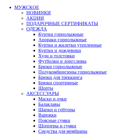
МУЖСКОЕ
НОВИНКИ
АКЦИИ
ПОДАРОЧНЫЕ СЕРТИФИКАТЫ
ОДЕЖДА
Куртки горнолыжные
Анораки горнолыжные
Куртки и жилетки утепленные
Куртки и дождевики
Худи и толстовки
Футболки и лонгсливы
Брюки горнолыжные
Полукомбинезоны горнолыжные
Брюки для треккинга
Брюки спортивные
Шорты
АКСЕССУАРЫ
Маски и очки
Балаклавы
Шапки и гейторы
Варежки
Поясные сумки
Шопперы и сумки
Средства для мембраны