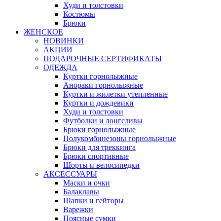
Худи и толстовки
Костюмы
Брюки
ЖЕНСКОЕ
НОВИНКИ
АКЦИИ
ПОДАРОЧНЫЕ СЕРТИФИКАТЫ
ОДЕЖДА
Куртки горнолыжные
Анораки горнолыжные
Куртки и жилетки утепленные
Куртки и дождевики
Худи и толстовки
Футболки и лонгсливы
Брюки горнолыжные
Полукомбинезоны горнолыжные
Брюки для треккинга
Брюки спортивные
Шорты и велосипедки
АКСЕССУАРЫ
Маски и очки
Балаклавы
Шапки и гейторы
Варежки
Поясные сумки