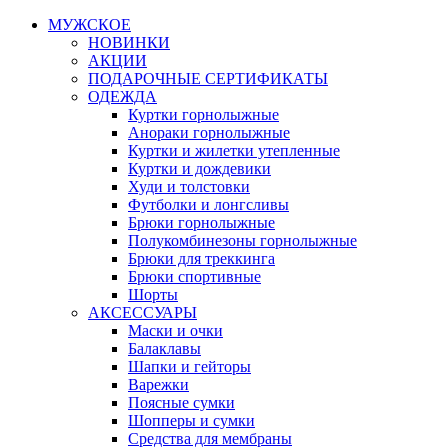
МУЖСКОЕ
НОВИНКИ
АКЦИИ
ПОДАРОЧНЫЕ СЕРТИФИКАТЫ
ОДЕЖДА
Куртки горнолыжные
Анораки горнолыжные
Куртки и жилетки утепленные
Куртки и дождевики
Худи и толстовки
Футболки и лонгсливы
Брюки горнолыжные
Полукомбинезоны горнолыжные
Брюки для треккинга
Брюки спортивные
Шорты
АКСЕССУАРЫ
Маски и очки
Балаклавы
Шапки и гейторы
Варежки
Поясные сумки
Шопперы и сумки
Средства для мембраны