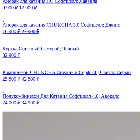
Анорак для катания ЛС Софтшелл; Лаванда
9 900
₽
12 900
₽
Анорак для катания CHUKCHA 3.0 Софтшелл; Джинс
16 900
₽
27 900
₽
Куртка Снежный Самурай; Черный
32 900
₽
Комбинезон CHUKCHA Снежный Сёрф 2.0; Светло Серый
25 500
₽
42 500
₽
Полукомбинезон Для Катания Софтшелл 4.0; Авокадо
24 000
₽
34 900
₽