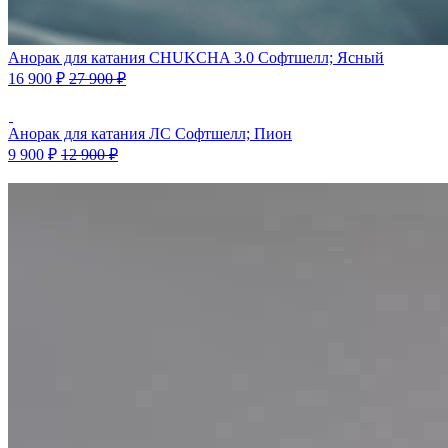
Анорак для катания CHUKCHA 3.0 Софтшелл; Ясный
16 900
₽
27 900
₽
Анорак для катания ЛС Софтшелл; Пион
9 900
₽
12 900
₽