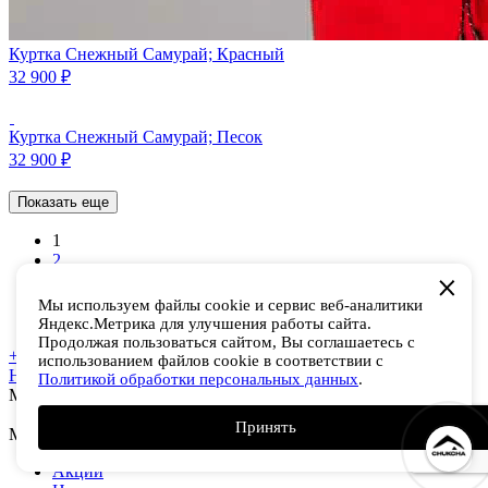
Куртка Снежный Самурай; Красный
32 900
₽
Куртка Снежный Самурай; Песок
32 900
₽
Показать еще
1
2
3
→
Мы используем файлы cookie и сервис веб-аналитики
Яндекс.Метрика для улучшения работы сайта.
Продолжая пользоваться сайтом, Вы соглашаетесь с
+7 (843) 210-52-48
использованием файлов cookie в соответствии с
Написать в Телеграм
shop@chukchas.com
Политикой обработки персональных данных
.
Мы в соц. сетях
Принять
Мужчинам
Акции