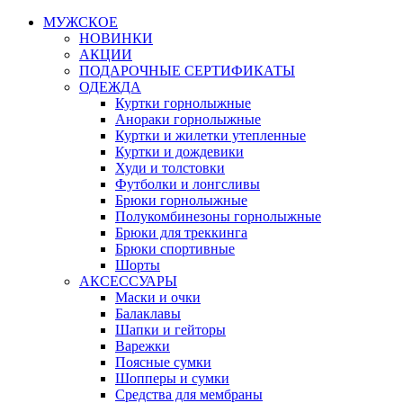
МУЖСКОЕ
НОВИНКИ
АКЦИИ
ПОДАРОЧНЫЕ СЕРТИФИКАТЫ
ОДЕЖДА
Куртки горнолыжные
Анораки горнолыжные
Куртки и жилетки утепленные
Куртки и дождевики
Худи и толстовки
Футболки и лонгсливы
Брюки горнолыжные
Полукомбинезоны горнолыжные
Брюки для треккинга
Брюки спортивные
Шорты
АКСЕССУАРЫ
Маски и очки
Балаклавы
Шапки и гейторы
Варежки
Поясные сумки
Шопперы и сумки
Средства для мембраны