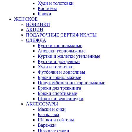
Худи и толстовки
Костюмы
Брюки
ЖЕНСКОЕ
НОВИНКИ
АКЦИИ
ПОДАРОЧНЫЕ СЕРТИФИКАТЫ
ОДЕЖДА
Куртки горнолыжные
Анораки горнолыжные
Куртки и жилетки утепленные
Куртки и дождевики
Худи и толстовки
Футболки и лонгсливы
Брюки горнолыжные
Полукомбинезоны горнолыжные
Брюки для треккинга
Брюки спортивные
Шорты и велосипедки
АКСЕССУАРЫ
Маски и очки
Балаклавы
Шапки и гейторы
Варежки
Поясные сумки