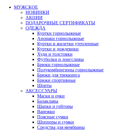
МУЖСКОЕ
НОВИНКИ
АКЦИИ
ПОДАРОЧНЫЕ СЕРТИФИКАТЫ
ОДЕЖДА
Куртки горнолыжные
Анораки горнолыжные
Куртки и жилетки утепленные
Куртки и дождевики
Худи и толстовки
Футболки и лонгсливы
Брюки горнолыжные
Полукомбинезоны горнолыжные
Брюки для треккинга
Брюки спортивные
Шорты
АКСЕССУАРЫ
Маски и очки
Балаклавы
Шапки и гейторы
Варежки
Поясные сумки
Шопперы и сумки
Средства для мембраны