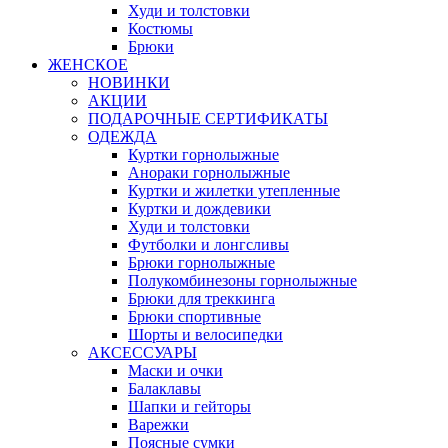
Худи и толстовки
Костюмы
Брюки
ЖЕНСКОЕ
НОВИНКИ
АКЦИИ
ПОДАРОЧНЫЕ СЕРТИФИКАТЫ
ОДЕЖДА
Куртки горнолыжные
Анораки горнолыжные
Куртки и жилетки утепленные
Куртки и дождевики
Худи и толстовки
Футболки и лонгсливы
Брюки горнолыжные
Полукомбинезоны горнолыжные
Брюки для треккинга
Брюки спортивные
Шорты и велосипедки
АКСЕССУАРЫ
Маски и очки
Балаклавы
Шапки и гейторы
Варежки
Поясные сумки