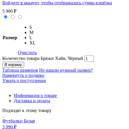
Войдите в аккаунт, чтобы отображалась сумма кэшбэка
5 900
₽
S
M
Размер
L
XL
Очистить
Количество товара Брюки Хайк; Чёрный
В корзину
Таблица размеров
Не нашли нужный размер?
Намекнуть о подарке
Узнать о поступлении
Информация о товаре
Доставка и оплата
Подходят к этому товару
Футболка; Белая
3 990
₽