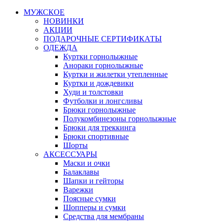
МУЖСКОЕ
НОВИНКИ
АКЦИИ
ПОДАРОЧНЫЕ СЕРТИФИКАТЫ
ОДЕЖДА
Куртки горнолыжные
Анораки горнолыжные
Куртки и жилетки утепленные
Куртки и дождевики
Худи и толстовки
Футболки и лонгсливы
Брюки горнолыжные
Полукомбинезоны горнолыжные
Брюки для треккинга
Брюки спортивные
Шорты
АКСЕССУАРЫ
Маски и очки
Балаклавы
Шапки и гейторы
Варежки
Поясные сумки
Шопперы и сумки
Средства для мембраны