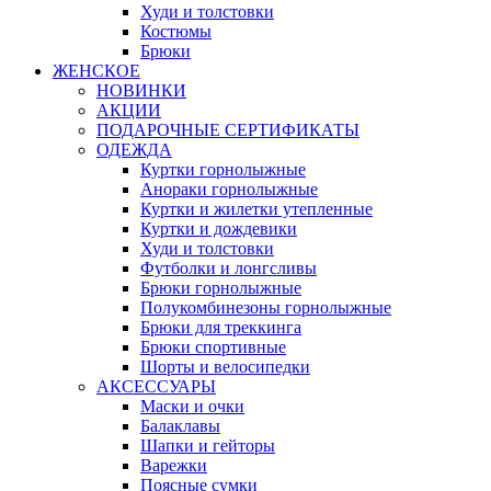
Худи и толстовки
Костюмы
Брюки
ЖЕНСКОЕ
НОВИНКИ
АКЦИИ
ПОДАРОЧНЫЕ СЕРТИФИКАТЫ
ОДЕЖДА
Куртки горнолыжные
Анораки горнолыжные
Куртки и жилетки утепленные
Куртки и дождевики
Худи и толстовки
Футболки и лонгсливы
Брюки горнолыжные
Полукомбинезоны горнолыжные
Брюки для треккинга
Брюки спортивные
Шорты и велосипедки
АКСЕССУАРЫ
Маски и очки
Балаклавы
Шапки и гейторы
Варежки
Поясные сумки