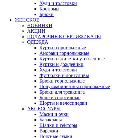
Худи и толстовки
Костюмы
Брюки
ЖЕНСКОЕ
НОВИНКИ
АКЦИИ
ПОДАРОЧНЫЕ СЕРТИФИКАТЫ
ОДЕЖДА
Куртки горнолыжные
Анораки горнолыжные
Куртки и жилетки утепленные
Куртки и дождевики
Худи и толстовки
Футболки и лонгсливы
Брюки горнолыжные
Полукомбинезоны горнолыжные
Брюки для треккинга
Брюки спортивные
Шорты и велосипедки
АКСЕССУАРЫ
Маски и очки
Балаклавы
Шапки и гейторы
Варежки
Поясные сумки