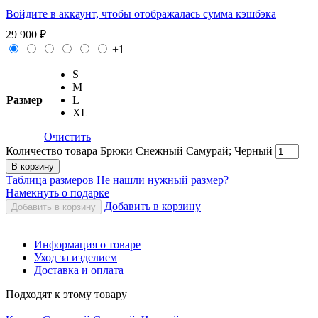
Войдите в аккаунт, чтобы отображалась сумма кэшбэка
29 900
₽
+1
S
M
Размер
L
XL
Очистить
Количество товара Брюки Снежный Самурай; Черный
В корзину
Таблица размеров
Не нашли нужный размер?
Намекнуть о подарке
Добавить в корзину
Добавить в корзину
Информация о товаре
Уход за изделием
Доставка и оплата
Подходят к этому товару