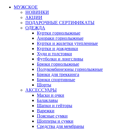
МУЖСКОЕ
НОВИНКИ
АКЦИИ
ПОДАРОЧНЫЕ СЕРТИФИКАТЫ
ОДЕЖДА
Куртки горнолыжные
Анораки горнолыжные
Куртки и жилетки утепленные
Куртки и дождевики
Худи и толстовки
Футболки и лонгсливы
Брюки горнолыжные
Полукомбинезоны горнолыжные
Брюки для треккинга
Брюки спортивные
Шорты
АКСЕССУАРЫ
Маски и очки
Балаклавы
Шапки и гейторы
Варежки
Поясные сумки
Шопперы и сумки
Средства для мембраны