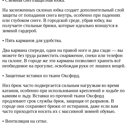
• Съёмная снегозащитная юбка.
На заснеженных склонах юбка создает дополнительный слой
защиты от попадания снега внутрь, особенно при падениях
или глубоком снеге. В городской среде, убрав юбку, вы
получаете стильные брюки, которые идеально впишутся в
зимний гардероб.
• Пять карманов для удобства.
Два кармана спереди, один на правой ноге и два сзади — вы
можете без труда разместить снаряжение, снеки или телефон
на склоне. В городе же эти карманы позволяют хранить всё
необходимое на прогулке, освобождая руки от лишних вещей.
• Защитные вставки из ткани Оксфорд.
Низ брюк часто подвергается сильным нагрузкам во время
катания, особенно при использовании креплений и ходьбе по
камням и льду. Вставки из прочной ткани Оксфорд
продлевают срок службы брюк, защищая от разрывов. В
городе они сохраняют брюки от истирания, даже если вам
часто приходится носить их с массивной зимней обувью.
• Вентиляция на сетке.