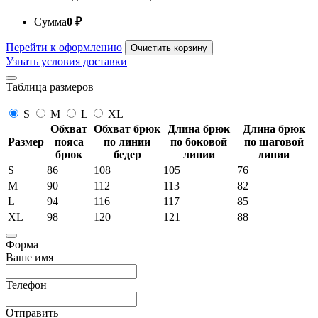
Сумма
0
₽
Перейти к оформлению
Очистить корзину
Узнать условия доставки
Таблица размеров
S
M
L
XL
Обхват
Обхват брюк
Длина брюк
Длина брюк
Размер
пояса
по линии
по боковой
по шаговой
брюк
бедер
линии
линии
S
86
108
105
76
M
90
112
113
82
L
94
116
117
85
XL
98
120
121
88
Форма
Ваше имя
Телефон
Отправить