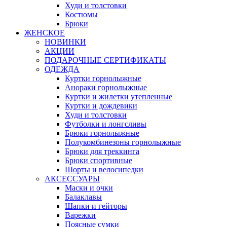
Худи и толстовки
Костюмы
Брюки
ЖЕНСКОЕ
НОВИНКИ
АКЦИИ
ПОДАРОЧНЫЕ СЕРТИФИКАТЫ
ОДЕЖДА
Куртки горнолыжные
Анораки горнолыжные
Куртки и жилетки утепленные
Куртки и дождевики
Худи и толстовки
Футболки и лонгсливы
Брюки горнолыжные
Полукомбинезоны горнолыжные
Брюки для треккинга
Брюки спортивные
Шорты и велосипедки
АКСЕССУАРЫ
Маски и очки
Балаклавы
Шапки и гейторы
Варежки
Поясные сумки