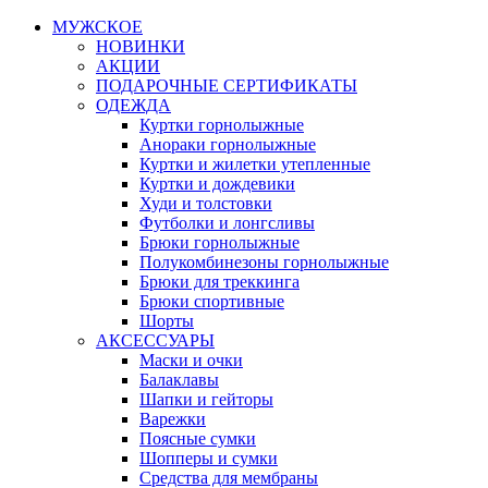
МУЖСКОЕ
НОВИНКИ
АКЦИИ
ПОДАРОЧНЫЕ СЕРТИФИКАТЫ
ОДЕЖДА
Куртки горнолыжные
Анораки горнолыжные
Куртки и жилетки утепленные
Куртки и дождевики
Худи и толстовки
Футболки и лонгсливы
Брюки горнолыжные
Полукомбинезоны горнолыжные
Брюки для треккинга
Брюки спортивные
Шорты
АКСЕССУАРЫ
Маски и очки
Балаклавы
Шапки и гейторы
Варежки
Поясные сумки
Шопперы и сумки
Средства для мембраны