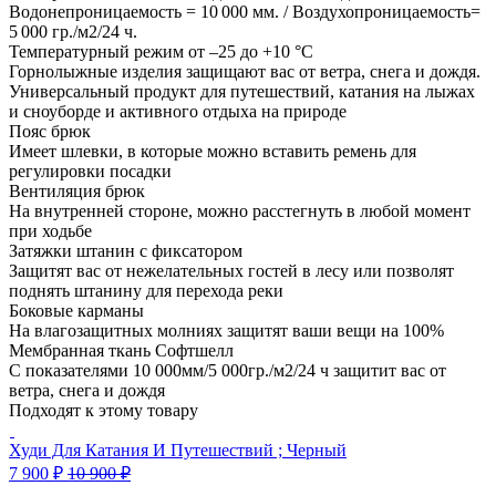
Водонепроницаемость = 10 000 мм. / Воздухопроницаемость=
5 000 гр./м2/24 ч.
Температурный режим от –25 до +10 °C
Горнолыжные изделия защищают вас от ветра, снега и дождя.
Универсальный продукт для путешествий, катания на лыжах
и сноуборде и активного отдыха на природе
Пояс брюк
Имеет шлевки, в которые можно вставить ремень для
регулировки посадки
Вентиляция брюк
На внутренней стороне, можно расстегнуть в любой момент
при ходьбе
Затяжки штанин с фиксатором
Защитят вас от нежелательных гостей в лесу или позволят
поднять штанину для перехода реки
Боковые карманы
На влагозащитных молниях защитят ваши вещи на 100%
Мембранная ткань Софтшелл
С показателями 10 000мм/5 000гр./м2/24 ч защитит вас от
ветра, снега и дождя
Подходят к этому товару
Худи Для Катания И Путешествий ; Черный
7 900
₽
10 900
₽