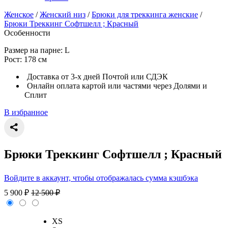
Женское
/
Женский низ
/
Брюки для треккинга женские
/
Брюки Треккинг Софтшелл ; Красный
Особенности
Размер на парне: L
Рост: 178 см
Доставка от 3-х дней Почтой или СДЭК
Онлайн оплата картой или частями через Долями и
Сплит
В избранное
Брюки Треккинг Софтшелл ; Красный
Войдите в аккаунт, чтобы отображалась сумма кэшбэка
5 900
₽
12 500
₽
XS