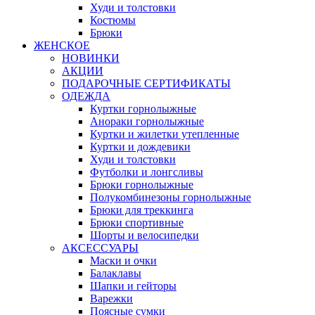
Худи и толстовки
Костюмы
Брюки
ЖЕНСКОЕ
НОВИНКИ
АКЦИИ
ПОДАРОЧНЫЕ СЕРТИФИКАТЫ
ОДЕЖДА
Куртки горнолыжные
Анораки горнолыжные
Куртки и жилетки утепленные
Куртки и дождевики
Худи и толстовки
Футболки и лонгсливы
Брюки горнолыжные
Полукомбинезоны горнолыжные
Брюки для треккинга
Брюки спортивные
Шорты и велосипедки
АКСЕССУАРЫ
Маски и очки
Балаклавы
Шапки и гейторы
Варежки
Поясные сумки