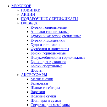
МУЖСКОЕ
НОВИНКИ
АКЦИИ
ПОДАРОЧНЫЕ СЕРТИФИКАТЫ
ОДЕЖДА
Куртки горнолыжные
Анораки горнолыжные
Куртки и жилетки утепленные
Куртки и дождевики
Худи и толстовки
Футболки и лонгсливы
Брюки горнолыжные
Полукомбинезоны горнолыжные
Брюки для треккинга
Брюки спортивные
Шорты
АКСЕССУАРЫ
Маски и очки
Балаклавы
Шапки и гейторы
Варежки
Поясные сумки
Шопперы и сумки
Средства для мембраны