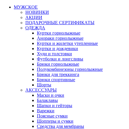
МУЖСКОЕ
НОВИНКИ
АКЦИИ
ПОДАРОЧНЫЕ СЕРТИФИКАТЫ
ОДЕЖДА
Куртки горнолыжные
Анораки горнолыжные
Куртки и жилетки утепленные
Куртки и дождевики
Худи и толстовки
Футболки и лонгсливы
Брюки горнолыжные
Полукомбинезоны горнолыжные
Брюки для треккинга
Брюки спортивные
Шорты
АКСЕССУАРЫ
Маски и очки
Балаклавы
Шапки и гейторы
Варежки
Поясные сумки
Шопперы и сумки
Средства для мембраны