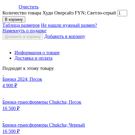
Очистить
Количество товара Худи Оверсайз FYN; Светло-серый
В корзину
Таблица размеров
Не нашли нужный размер?
Намекнуть о подарке
Добавить в корзину
Добавить в корзину
Информация о товаре
Доставка и оплата
Подходят к этому товару
Брюки 2024; Песок
4 900
₽
Брюки-трансформеры Chukcha; Песок
16 500
₽
Брюки-трансформеры Chukcha; Черный
16 500
₽