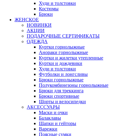
Худи и толстовки
Костюмы
Брюки
ЖЕНСКОЕ
НОВИНКИ
АКЦИИ
ПОДАРОЧНЫЕ СЕРТИФИКАТЫ
ОДЕЖДА
Куртки горнолыжные
Анораки горнолыжные
Куртки и жилетки утепленные
Куртки и дождевики
Худи и толстовки
Футболки и лонгсливы
Брюки горнолыжные
Полукомбинезоны горнолыжные
Брюки для треккинга
Брюки спортивные
Шорты и велосипедки
АКСЕССУАРЫ
Маски и очки
Балаклавы
Шапки и гейторы
Варежки
Поясные сумки