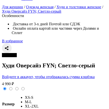
Для женщин
/
Одежда женская
/
Худи и толстовки женские
/
Худи Оверсайз FYN; Светло-серый
Особенности
Доставка от 3-х дней Почтой или СДЭК
Онлайн оплата картой или частями через Долями и
Сплит
В избранное
Новинка
Худи Оверсайз FYN; Светло-серый
Войдите в аккаунт, чтобы отображалась сумма кэшбэка
4 990
₽
XS-S
M-L
Размер
XL-2XL