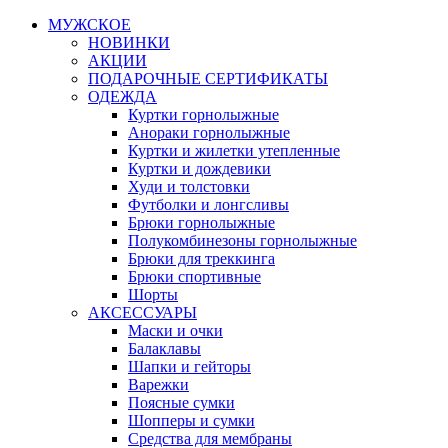
МУЖСКОЕ
НОВИНКИ
АКЦИИ
ПОДАРОЧНЫЕ СЕРТИФИКАТЫ
ОДЕЖДА
Куртки горнолыжные
Анораки горнолыжные
Куртки и жилетки утепленные
Куртки и дождевики
Худи и толстовки
Футболки и лонгсливы
Брюки горнолыжные
Полукомбинезоны горнолыжные
Брюки для треккинга
Брюки спортивные
Шорты
АКСЕССУАРЫ
Маски и очки
Балаклавы
Шапки и гейторы
Варежки
Поясные сумки
Шопперы и сумки
Средства для мембраны