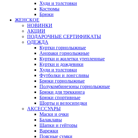
Худи и толстовки
Костюмы
Брюки
ЖЕНСКОЕ
НОВИНКИ
АКЦИИ
ПОДАРОЧНЫЕ СЕРТИФИКАТЫ
ОДЕЖДА
Куртки горнолыжные
Анораки горнолыжные
Куртки и жилетки утепленные
Куртки и дождевики
Худи и толстовки
Футболки и лонгсливы
Брюки горнолыжные
Полукомбинезоны горнолыжные
Брюки для треккинга
Брюки спортивные
Шорты и велосипедки
АКСЕССУАРЫ
Маски и очки
Балаклавы
Шапки и гейторы
Варежки
Поясные сумки