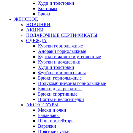
Худи и толстовки
Костюмы
Брюки
ЖЕНСКОЕ
НОВИНКИ
АКЦИИ
ПОДАРОЧНЫЕ СЕРТИФИКАТЫ
ОДЕЖДА
Куртки горнолыжные
Анораки горнолыжные
Куртки и жилетки утепленные
Куртки и дождевики
Худи и толстовки
Футболки и лонгсливы
Брюки горнолыжные
Полукомбинезоны горнолыжные
Брюки для треккинга
Брюки спортивные
Шорты и велосипедки
АКСЕССУАРЫ
Маски и очки
Балаклавы
Шапки и гейторы
Варежки
Поясные сумки