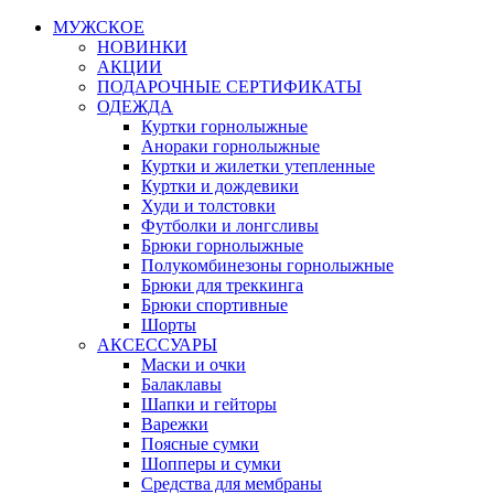
МУЖСКОЕ
НОВИНКИ
АКЦИИ
ПОДАРОЧНЫЕ СЕРТИФИКАТЫ
ОДЕЖДА
Куртки горнолыжные
Анораки горнолыжные
Куртки и жилетки утепленные
Куртки и дождевики
Худи и толстовки
Футболки и лонгсливы
Брюки горнолыжные
Полукомбинезоны горнолыжные
Брюки для треккинга
Брюки спортивные
Шорты
АКСЕССУАРЫ
Маски и очки
Балаклавы
Шапки и гейторы
Варежки
Поясные сумки
Шопперы и сумки
Средства для мембраны