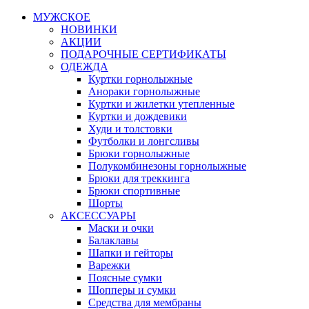
МУЖСКОЕ
НОВИНКИ
АКЦИИ
ПОДАРОЧНЫЕ СЕРТИФИКАТЫ
ОДЕЖДА
Куртки горнолыжные
Анораки горнолыжные
Куртки и жилетки утепленные
Куртки и дождевики
Худи и толстовки
Футболки и лонгсливы
Брюки горнолыжные
Полукомбинезоны горнолыжные
Брюки для треккинга
Брюки спортивные
Шорты
АКСЕССУАРЫ
Маски и очки
Балаклавы
Шапки и гейторы
Варежки
Поясные сумки
Шопперы и сумки
Средства для мембраны