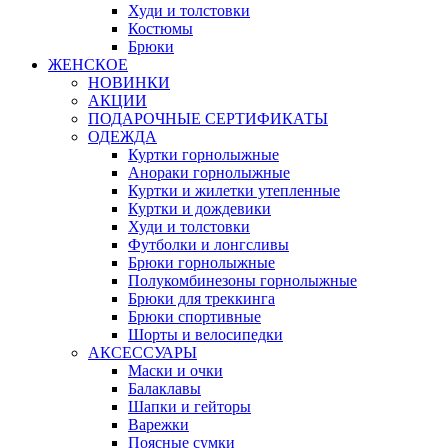
Худи и толстовки
Костюмы
Брюки
ЖЕНСКОЕ
НОВИНКИ
АКЦИИ
ПОДАРОЧНЫЕ СЕРТИФИКАТЫ
ОДЕЖДА
Куртки горнолыжные
Анораки горнолыжные
Куртки и жилетки утепленные
Куртки и дождевики
Худи и толстовки
Футболки и лонгсливы
Брюки горнолыжные
Полукомбинезоны горнолыжные
Брюки для треккинга
Брюки спортивные
Шорты и велосипедки
АКСЕССУАРЫ
Маски и очки
Балаклавы
Шапки и гейторы
Варежки
Поясные сумки