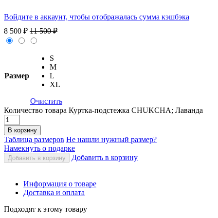
Войдите в аккаунт, чтобы отображалась сумма кэшбэка
8 500
₽
11 500
₽
S
M
Размер
L
XL
Очистить
Количество товара Куртка-подстежка CHUKCHA; Лаванда
В корзину
Таблица размеров
Не нашли нужный размер?
Намекнуть о подарке
Добавить в корзину
Добавить в корзину
Информация о товаре
Доставка и оплата
Подходят к этому товару