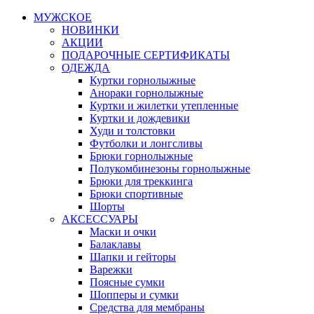
МУЖСКОЕ
НОВИНКИ
АКЦИИ
ПОДАРОЧНЫЕ СЕРТИФИКАТЫ
ОДЕЖДА
Куртки горнолыжные
Анораки горнолыжные
Куртки и жилетки утепленные
Куртки и дождевики
Худи и толстовки
Футболки и лонгсливы
Брюки горнолыжные
Полукомбинезоны горнолыжные
Брюки для треккинга
Брюки спортивные
Шорты
АКСЕССУАРЫ
Маски и очки
Балаклавы
Шапки и гейторы
Варежки
Поясные сумки
Шопперы и сумки
Средства для мембраны