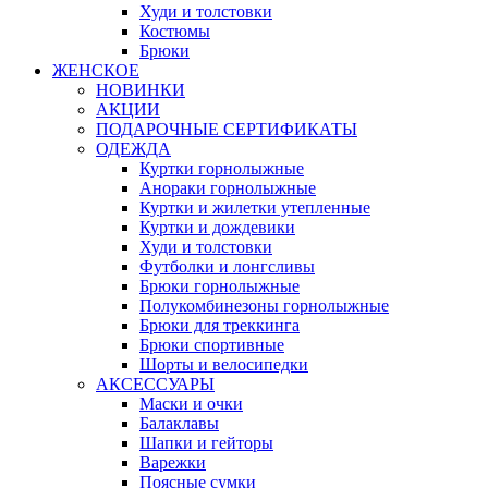
Худи и толстовки
Костюмы
Брюки
ЖЕНСКОЕ
НОВИНКИ
АКЦИИ
ПОДАРОЧНЫЕ СЕРТИФИКАТЫ
ОДЕЖДА
Куртки горнолыжные
Анораки горнолыжные
Куртки и жилетки утепленные
Куртки и дождевики
Худи и толстовки
Футболки и лонгсливы
Брюки горнолыжные
Полукомбинезоны горнолыжные
Брюки для треккинга
Брюки спортивные
Шорты и велосипедки
АКСЕССУАРЫ
Маски и очки
Балаклавы
Шапки и гейторы
Варежки
Поясные сумки