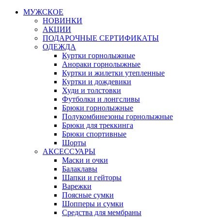
МУЖСКОЕ
НОВИНКИ
АКЦИИ
ПОДАРОЧНЫЕ СЕРТИФИКАТЫ
ОДЕЖДА
Куртки горнолыжные
Анораки горнолыжные
Куртки и жилетки утепленные
Куртки и дождевики
Худи и толстовки
Футболки и лонгсливы
Брюки горнолыжные
Полукомбинезоны горнолыжные
Брюки для треккинга
Брюки спортивные
Шорты
АКСЕССУАРЫ
Маски и очки
Балаклавы
Шапки и гейторы
Варежки
Поясные сумки
Шопперы и сумки
Средства для мембраны