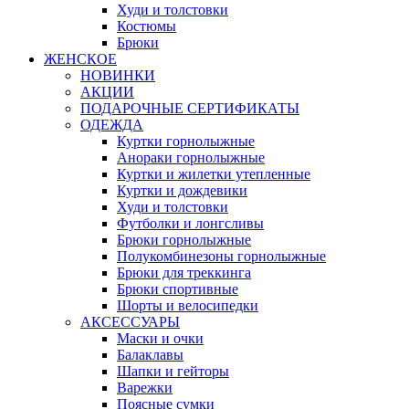
Худи и толстовки
Костюмы
Брюки
ЖЕНСКОЕ
НОВИНКИ
АКЦИИ
ПОДАРОЧНЫЕ СЕРТИФИКАТЫ
ОДЕЖДА
Куртки горнолыжные
Анораки горнолыжные
Куртки и жилетки утепленные
Куртки и дождевики
Худи и толстовки
Футболки и лонгсливы
Брюки горнолыжные
Полукомбинезоны горнолыжные
Брюки для треккинга
Брюки спортивные
Шорты и велосипедки
АКСЕССУАРЫ
Маски и очки
Балаклавы
Шапки и гейторы
Варежки
Поясные сумки