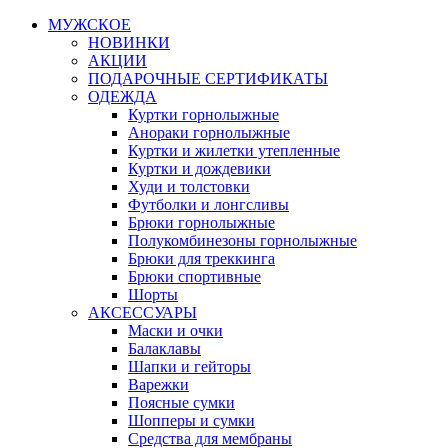
МУЖСКОЕ
НОВИНКИ
АКЦИИ
ПОДАРОЧНЫЕ СЕРТИФИКАТЫ
ОДЕЖДА
Куртки горнолыжные
Анораки горнолыжные
Куртки и жилетки утепленные
Куртки и дождевики
Худи и толстовки
Футболки и лонгсливы
Брюки горнолыжные
Полукомбинезоны горнолыжные
Брюки для треккинга
Брюки спортивные
Шорты
АКСЕССУАРЫ
Маски и очки
Балаклавы
Шапки и гейторы
Варежки
Поясные сумки
Шопперы и сумки
Средства для мембраны