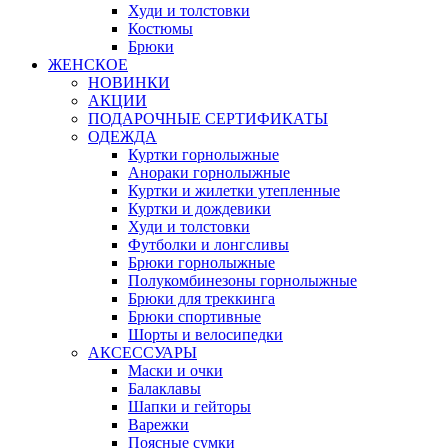
Худи и толстовки
Костюмы
Брюки
ЖЕНСКОЕ
НОВИНКИ
АКЦИИ
ПОДАРОЧНЫЕ СЕРТИФИКАТЫ
ОДЕЖДА
Куртки горнолыжные
Анораки горнолыжные
Куртки и жилетки утепленные
Куртки и дождевики
Худи и толстовки
Футболки и лонгсливы
Брюки горнолыжные
Полукомбинезоны горнолыжные
Брюки для треккинга
Брюки спортивные
Шорты и велосипедки
АКСЕССУАРЫ
Маски и очки
Балаклавы
Шапки и гейторы
Варежки
Поясные сумки