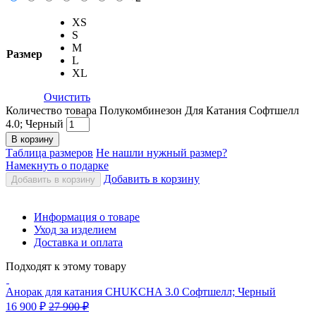
XS
S
M
Размер
L
XL
Очистить
Количество товара Полукомбинезон Для Катания Софтшелл
4.0; Черный
В корзину
Таблица размеров
Не нашли нужный размер?
Намекнуть о подарке
Добавить в корзину
Добавить в корзину
Информация о товаре
Уход за изделием
Доставка и оплата
Подходят к этому товару
Анорак для катания CHUKCHA 3.0 Софтшелл; Черный
16 900
₽
27 900
₽