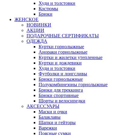
Худи и толстовки
Костюмы
Брюки
ЖЕНСКОЕ
НОВИНКИ
АКЦИИ
ПОДАРОЧНЫЕ СЕРТИФИКАТЫ
ОДЕЖДА
Куртки горнолыжные
Анораки горнолыжные
Куртки и жилетки утепленные
Куртки и дождевики
Худи и толстовки
Футболки и лонгсливы
Брюки горнолыжные
Полукомбинезоны горнолыжные
Брюки для треккинга
Брюки спортивные
Шорты и велосипедки
АКСЕССУАРЫ
Маски и очки
Балаклавы
Шапки и гейторы
Варежки
Поясные сумки