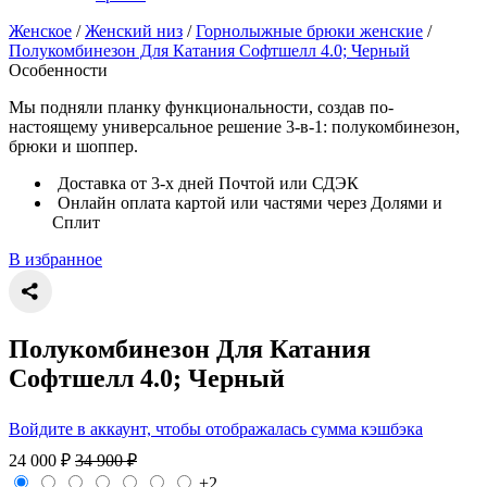
Женское
/
Женский низ
/
Горнолыжные брюки женские
/
Полукомбинезон Для Катания Софтшелл 4.0; Черный
Особенности
Мы подняли планку функциональности, создав по-
настоящему универсальное решение 3-в-1: полукомбинезон,
брюки и шоппер.
Доставка от 3-х дней Почтой или СДЭК
Онлайн оплата картой или частями через Долями и
Сплит
В избранное
Полукомбинезон Для Катания
Софтшелл 4.0; Черный
Войдите в аккаунт, чтобы отображалась сумма кэшбэка
24 000
₽
34 900
₽
+2