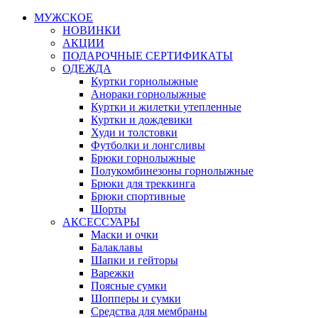
МУЖСКОЕ
НОВИНКИ
АКЦИИ
ПОДАРОЧНЫЕ СЕРТИФИКАТЫ
ОДЕЖДА
Куртки горнолыжные
Анораки горнолыжные
Куртки и жилетки утепленные
Куртки и дождевики
Худи и толстовки
Футболки и лонгсливы
Брюки горнолыжные
Полукомбинезоны горнолыжные
Брюки для треккинга
Брюки спортивные
Шорты
АКСЕССУАРЫ
Маски и очки
Балаклавы
Шапки и гейторы
Варежки
Поясные сумки
Шопперы и сумки
Средства для мембраны