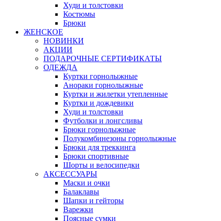
Худи и толстовки
Костюмы
Брюки
ЖЕНСКОЕ
НОВИНКИ
АКЦИИ
ПОДАРОЧНЫЕ СЕРТИФИКАТЫ
ОДЕЖДА
Куртки горнолыжные
Анораки горнолыжные
Куртки и жилетки утепленные
Куртки и дождевики
Худи и толстовки
Футболки и лонгсливы
Брюки горнолыжные
Полукомбинезоны горнолыжные
Брюки для треккинга
Брюки спортивные
Шорты и велосипедки
АКСЕССУАРЫ
Маски и очки
Балаклавы
Шапки и гейторы
Варежки
Поясные сумки