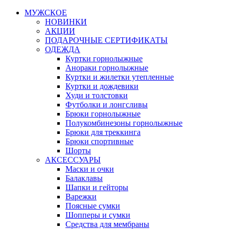
МУЖСКОЕ
НОВИНКИ
АКЦИИ
ПОДАРОЧНЫЕ СЕРТИФИКАТЫ
ОДЕЖДА
Куртки горнолыжные
Анораки горнолыжные
Куртки и жилетки утепленные
Куртки и дождевики
Худи и толстовки
Футболки и лонгсливы
Брюки горнолыжные
Полукомбинезоны горнолыжные
Брюки для треккинга
Брюки спортивные
Шорты
АКСЕССУАРЫ
Маски и очки
Балаклавы
Шапки и гейторы
Варежки
Поясные сумки
Шопперы и сумки
Средства для мембраны