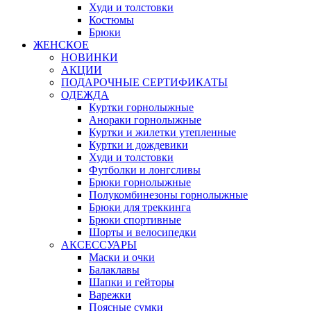
Худи и толстовки
Костюмы
Брюки
ЖЕНСКОЕ
НОВИНКИ
АКЦИИ
ПОДАРОЧНЫЕ СЕРТИФИКАТЫ
ОДЕЖДА
Куртки горнолыжные
Анораки горнолыжные
Куртки и жилетки утепленные
Куртки и дождевики
Худи и толстовки
Футболки и лонгсливы
Брюки горнолыжные
Полукомбинезоны горнолыжные
Брюки для треккинга
Брюки спортивные
Шорты и велосипедки
АКСЕССУАРЫ
Маски и очки
Балаклавы
Шапки и гейторы
Варежки
Поясные сумки