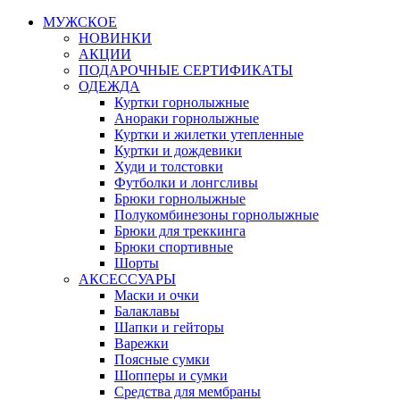
МУЖСКОЕ
НОВИНКИ
АКЦИИ
ПОДАРОЧНЫЕ СЕРТИФИКАТЫ
ОДЕЖДА
Куртки горнолыжные
Анораки горнолыжные
Куртки и жилетки утепленные
Куртки и дождевики
Худи и толстовки
Футболки и лонгсливы
Брюки горнолыжные
Полукомбинезоны горнолыжные
Брюки для треккинга
Брюки спортивные
Шорты
АКСЕССУАРЫ
Маски и очки
Балаклавы
Шапки и гейторы
Варежки
Поясные сумки
Шопперы и сумки
Средства для мембраны