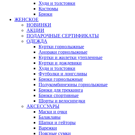
Худи и толстовки
Костюмы
Брюки
ЖЕНСКОЕ
НОВИНКИ
АКЦИИ
ПОДАРОЧНЫЕ СЕРТИФИКАТЫ
ОДЕЖДА
Куртки горнолыжные
Анораки горнолыжные
Куртки и жилетки утепленные
Куртки и дождевики
Худи и толстовки
Футболки и лонгсливы
Брюки горнолыжные
Полукомбинезоны горнолыжные
Брюки для треккинга
Брюки спортивные
Шорты и велосипедки
АКСЕССУАРЫ
Маски и очки
Балаклавы
Шапки и гейторы
Варежки
Поясные сумки