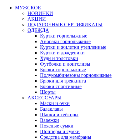
МУЖСКОЕ
НОВИНКИ
АКЦИИ
ПОДАРОЧНЫЕ СЕРТИФИКАТЫ
ОДЕЖДА
Куртки горнолыжные
Анораки горнолыжные
Куртки и жилетки утепленные
Куртки и дождевики
Худи и толстовки
Футболки и лонгсливы
Брюки горнолыжные
Полукомбинезоны горнолыжные
Брюки для треккинга
Брюки спортивные
Шорты
АКСЕССУАРЫ
Маски и очки
Балаклавы
Шапки и гейторы
Варежки
Поясные сумки
Шопперы и сумки
Средства для мембраны