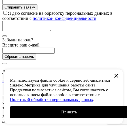
Я даю согласие на обработку персональных данных в
соответствии с
политикой конфиденциальности
Забыли пароль?
Введите ваш e-mail
Сбросить пароль
Дарим 5 000 баллов на покупки в CHUKCHA
Мы используем файлы cookie и сервис веб-аналитики
Присоединиться
Яндекс.Метрика для улучшения работы сайта.
Есть аккаунт? Войти
Продолжая пользоваться сайтом, Вы соглашаетесь с
использованием файлов cookie в соответствии с
Присоединяйтесь к программе лояльности и получайте 5 000
Политикой обработки персональных данных
.
welcome-баллов (1 балл = 1 рубль). Получайте кэшбек за
заказы и оплачивайте баллами до 50% от суммы покупки.
Принять
Баллы начисленные по этой акции действуют 14 дней с момента
получения.
Подробнее о программе лояльности