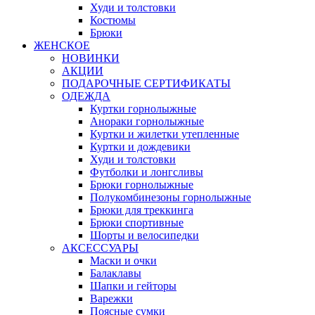
Худи и толстовки
Костюмы
Брюки
ЖЕНСКОЕ
НОВИНКИ
АКЦИИ
ПОДАРОЧНЫЕ СЕРТИФИКАТЫ
ОДЕЖДА
Куртки горнолыжные
Анораки горнолыжные
Куртки и жилетки утепленные
Куртки и дождевики
Худи и толстовки
Футболки и лонгсливы
Брюки горнолыжные
Полукомбинезоны горнолыжные
Брюки для треккинга
Брюки спортивные
Шорты и велосипедки
АКСЕССУАРЫ
Маски и очки
Балаклавы
Шапки и гейторы
Варежки
Поясные сумки