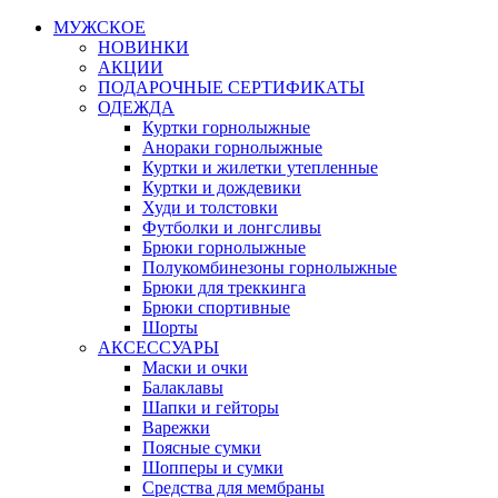
МУЖСКОЕ
НОВИНКИ
АКЦИИ
ПОДАРОЧНЫЕ СЕРТИФИКАТЫ
ОДЕЖДА
Куртки горнолыжные
Анораки горнолыжные
Куртки и жилетки утепленные
Куртки и дождевики
Худи и толстовки
Футболки и лонгсливы
Брюки горнолыжные
Полукомбинезоны горнолыжные
Брюки для треккинга
Брюки спортивные
Шорты
АКСЕССУАРЫ
Маски и очки
Балаклавы
Шапки и гейторы
Варежки
Поясные сумки
Шопперы и сумки
Средства для мембраны