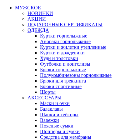
МУЖСКОЕ
НОВИНКИ
АКЦИИ
ПОДАРОЧНЫЕ СЕРТИФИКАТЫ
ОДЕЖДА
Куртки горнолыжные
Анораки горнолыжные
Куртки и жилетки утепленные
Куртки и дождевики
Худи и толстовки
Футболки и лонгсливы
Брюки горнолыжные
Полукомбинезоны горнолыжные
Брюки для треккинга
Брюки спортивные
Шорты
АКСЕССУАРЫ
Маски и очки
Балаклавы
Шапки и гейторы
Варежки
Поясные сумки
Шопперы и сумки
Средства для мембраны