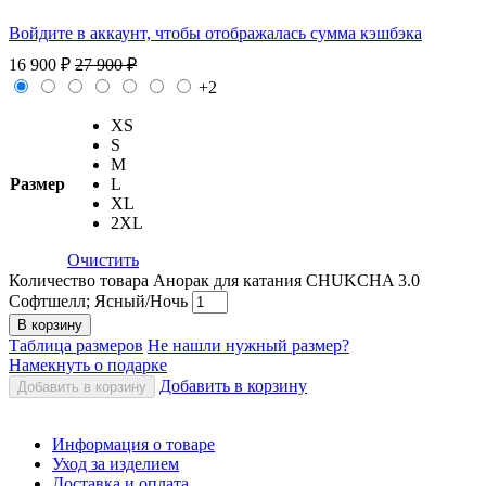
Войдите в аккаунт, чтобы отображалась сумма кэшбэка
16 900
₽
27 900
₽
+2
XS
S
M
Размер
L
XL
2XL
Очистить
Количество товара Анорак для катания CHUKCHA 3.0
Софтшелл; Ясный/Ночь
В корзину
Таблица размеров
Не нашли нужный размер?
Намекнуть о подарке
Добавить в корзину
Добавить в корзину
Информация о товаре
Уход за изделием
Доставка и оплата