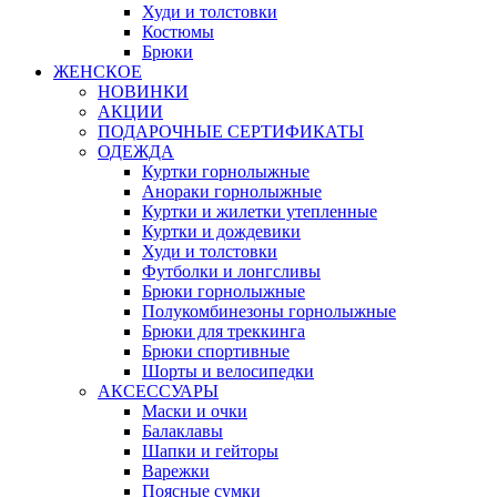
Худи и толстовки
Костюмы
Брюки
ЖЕНСКОЕ
НОВИНКИ
АКЦИИ
ПОДАРОЧНЫЕ СЕРТИФИКАТЫ
ОДЕЖДА
Куртки горнолыжные
Анораки горнолыжные
Куртки и жилетки утепленные
Куртки и дождевики
Худи и толстовки
Футболки и лонгсливы
Брюки горнолыжные
Полукомбинезоны горнолыжные
Брюки для треккинга
Брюки спортивные
Шорты и велосипедки
АКСЕССУАРЫ
Маски и очки
Балаклавы
Шапки и гейторы
Варежки
Поясные сумки