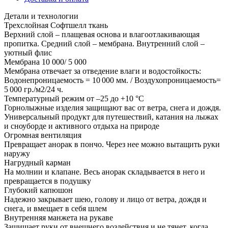
Детали и технологии
Трехслойная Софтшелл ткань
Верхний слой – плащевая основа и влагоотлакивающая
пропитка. Средний слой – мембрана. Внутренний слой –
уютный флис
Мембрана 10 000/ 5 000
Мембрана отвечает за отведение влаги и водостойкость:
Водонепроницаемость = 10 000 мм. / Воздухопроницаемость=
5 000 гр./м2/24 ч.
Температурный режим от –25 до +10 °C
Горнолыжные изделия защищают вас от ветра, снега и дождя.
Универсальный продукт для путешествий, катания на лыжах
и сноуборде и активного отдыха на природе
Огромная вентиляция
Превращает анорак в пончо. Через нее можно вытащить руки
наружу
Нагрудный карман
На молнии и клапане. Весь анорак складывается в него и
превращается в подушку
Глубокий капюшон
Надежно закрывает шею, голову и лицо от ветра, дождя и
снега, и вмещает в себя шлем
Внутренняя манжета на рукаве
Защищает руки от внешнего воздействия и не тянет, когда