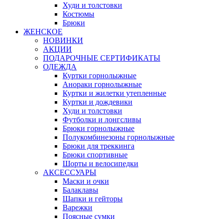
Худи и толстовки
Костюмы
Брюки
ЖЕНСКОЕ
НОВИНКИ
АКЦИИ
ПОДАРОЧНЫЕ СЕРТИФИКАТЫ
ОДЕЖДА
Куртки горнолыжные
Анораки горнолыжные
Куртки и жилетки утепленные
Куртки и дождевики
Худи и толстовки
Футболки и лонгсливы
Брюки горнолыжные
Полукомбинезоны горнолыжные
Брюки для треккинга
Брюки спортивные
Шорты и велосипедки
АКСЕССУАРЫ
Маски и очки
Балаклавы
Шапки и гейторы
Варежки
Поясные сумки