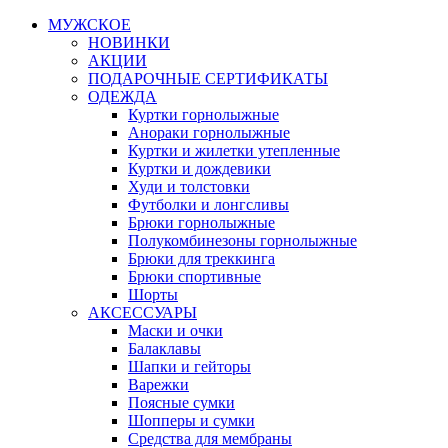
МУЖСКОЕ
НОВИНКИ
АКЦИИ
ПОДАРОЧНЫЕ СЕРТИФИКАТЫ
ОДЕЖДА
Куртки горнолыжные
Анораки горнолыжные
Куртки и жилетки утепленные
Куртки и дождевики
Худи и толстовки
Футболки и лонгсливы
Брюки горнолыжные
Полукомбинезоны горнолыжные
Брюки для треккинга
Брюки спортивные
Шорты
АКСЕССУАРЫ
Маски и очки
Балаклавы
Шапки и гейторы
Варежки
Поясные сумки
Шопперы и сумки
Средства для мембраны