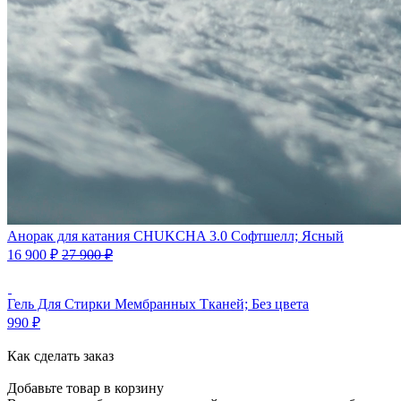
Анорак для катания CHUKCHA 3.0 Софтшелл; Ясный
16 900
₽
27 900
₽
Гель Для Стирки Мембранных Тканей; Без цвета
990
₽
Как сделать заказ
Добавьте товар в корзину