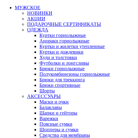
МУЖСКОЕ
НОВИНКИ
АКЦИИ
ПОДАРОЧНЫЕ СЕРТИФИКАТЫ
ОДЕЖДА
Куртки горнолыжные
Анораки горнолыжные
Куртки и жилетки утепленные
Куртки и дождевики
Худи и толстовки
Футболки и лонгсливы
Брюки горнолыжные
Полукомбинезоны горнолыжные
Брюки для треккинга
Брюки спортивные
Шорты
АКСЕССУАРЫ
Маски и очки
Балаклавы
Шапки и гейторы
Варежки
Поясные сумки
Шопперы и сумки
Средства для мембраны