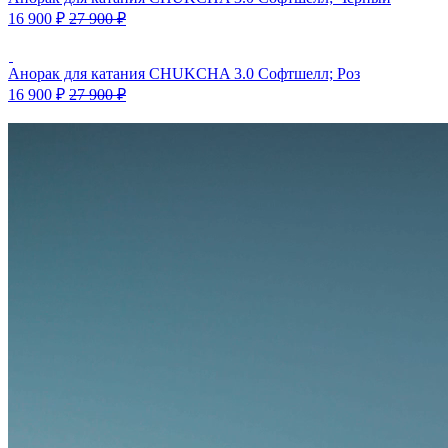
16 900
₽
27 900
₽
Анорак для катания CHUKCHA 3.0 Софтшелл; Роз
16 900
₽
27 900
₽