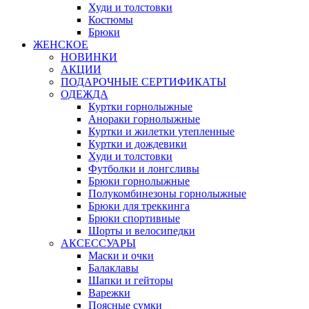
Худи и толстовки
Костюмы
Брюки
ЖЕНСКОЕ
НОВИНКИ
АКЦИИ
ПОДАРОЧНЫЕ СЕРТИФИКАТЫ
ОДЕЖДА
Куртки горнолыжные
Анораки горнолыжные
Куртки и жилетки утепленные
Куртки и дождевики
Худи и толстовки
Футболки и лонгсливы
Брюки горнолыжные
Полукомбинезоны горнолыжные
Брюки для треккинга
Брюки спортивные
Шорты и велосипедки
АКСЕССУАРЫ
Маски и очки
Балаклавы
Шапки и гейторы
Варежки
Поясные сумки