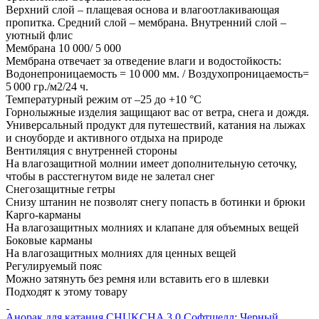
Верхний слой – плащевая основа и влагоотлакивающая
пропитка. Средний слой – мембрана. Внутренний слой –
уютный флис
Мембрана 10 000/ 5 000
Мембрана отвечает за отведение влаги и водостойкость:
Водонепроницаемость = 10 000 мм. / Воздухопроницаемость=
5 000 гр./м2/24 ч.
Температурный режим от –25 до +10 °C
Горнолыжные изделия защищают вас от ветра, снега и дождя.
Универсальный продукт для путешествий, катания на лыжах
и сноуборде и активного отдыха на природе
Вентиляция с внутренней стороны
На влагозащитной молнии имеет дополнительную сеточку,
чтобы в расстегнутом виде не залетал снег
Снегозащитные гетры
Снизу штанин не позволят снегу попасть в ботинки и брюки
Карго-карманы
На влагозащитных молниях и клапане для объемных вещей
Боковые карманы
На влагозащитных молниях для ценных вещей
Регулируемый пояс
Можно затянуть без ремня или вставить его в шлевки
Подходят к этому товару
Анорак для катания CHUKCHA 3.0 Софтшелл; Черный