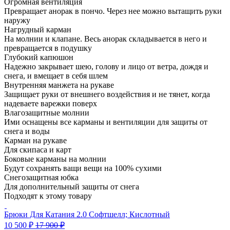
Огромная вентиляция
Превращает анорак в пончо. Через нее можно вытащить руки
наружу
Нагрудный карман
На молнии и клапане. Весь анорак складывается в него и
превращается в подушку
Глубокий капюшон
Надежно закрывает шею, голову и лицо от ветра, дождя и
снега, и вмещает в себя шлем
Внутренняя манжета на рукаве
Защищает руки от внешнего воздействия и не тянет, когда
надеваете варежки поверх
Влагозащитные молнии
Ими оснащены все карманы и вентиляции для защиты от
снега и воды
Карман на рукаве
Для скипаса и карт
Боковые карманы на молнии
Будут сохранять ващи вещи на 100% сухими
Снегозащитная юбка
Для дополнительный защиты от снега
Подходят к этому товару
Брюки Для Катания 2.0 Софтшелл; Кислотный
10 500
₽
17 900
₽