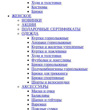
Худи и толстовки
Костюмы
Брюки
ЖЕНСКОЕ
НОВИНКИ
АКЦИИ
ПОДАРОЧНЫЕ СЕРТИФИКАТЫ
ОДЕЖДА
Куртки горнолыжные
Анораки горнолыжные
Куртки и жилетки утепленные
Куртки и дождевики
Худи и толстовки
Футболки и лонгсливы
Брюки горнолыжные
Полукомбинезоны горнолыжные
Брюки для треккинга
Брюки спортивные
Шорты и велосипедки
АКСЕССУАРЫ
Маски и очки
Балаклавы
Шапки и гейторы
Варежки
Поясные сумки