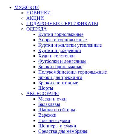
МУЖСКОЕ
НОВИНКИ
АКЦИИ
ПОДАРОЧНЫЕ СЕРТИФИКАТЫ
ОДЕЖДА
Куртки горнолыжные
Анораки горнолыжные
Куртки и жилетки утепленные
Куртки и дождевики
Худи и толстовки
Футболки и лонгсливы
Брюки горнолыжные
Полукомбинезоны горнолыжные
Брюки для треккинга
Брюки спортивные
Шорты
АКСЕССУАРЫ
Маски и очки
Балаклавы
Шапки и гейторы
Варежки
Поясные сумки
Шопперы и сумки
Средства для мембраны