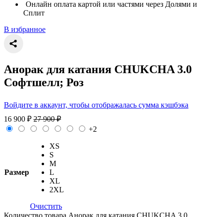
Онлайн оплата картой или частями через Долями и
Сплит
В избранное
Анорак для катания CHUKCHA 3.0
Софтшелл; Роз
Войдите в аккаунт, чтобы отображалась сумма кэшбэка
16 900
₽
27 900
₽
+2
XS
S
M
Размер
L
XL
2XL
Очистить
Количество товара Анорак для катания CHUKCHA 3.0