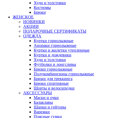
Худи и толстовки
Костюмы
Брюки
ЖЕНСКОЕ
НОВИНКИ
АКЦИИ
ПОДАРОЧНЫЕ СЕРТИФИКАТЫ
ОДЕЖДА
Куртки горнолыжные
Анораки горнолыжные
Куртки и жилетки утепленные
Куртки и дождевики
Худи и толстовки
Футболки и лонгсливы
Брюки горнолыжные
Полукомбинезоны горнолыжные
Брюки для треккинга
Брюки спортивные
Шорты и велосипедки
АКСЕССУАРЫ
Маски и очки
Балаклавы
Шапки и гейторы
Варежки
Поясные сумки