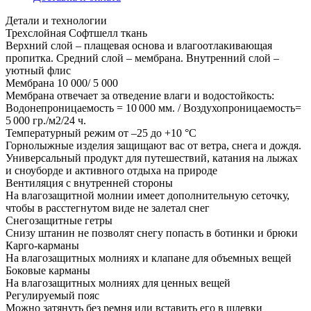
Детали и технологии
Трехслойная Софтшелл ткань
Верхний слой – плащевая основа и влагоотлакивающая
пропитка. Средний слой – мембрана. Внутренний слой –
уютный флис
Мембрана 10 000/ 5 000
Мембрана отвечает за отведение влаги и водостойкость:
Водонепроницаемость = 10 000 мм. / Воздухопроницаемость=
5 000 гр./м2/24 ч.
Температурный режим от –25 до +10 °C
Горнолыжные изделия защищают вас от ветра, снега и дождя.
Универсальный продукт для путешествий, катания на лыжах
и сноуборде и активного отдыха на природе
Вентиляция с внутренней стороны
На влагозащитной молнии имеет дополнительную сеточку,
чтобы в расстегнутом виде не залетал снег
Снегозащитные гетры
Снизу штанин не позволят снегу попасть в ботинки и брюки
Карго-карманы
На влагозащитных молниях и клапане для объемных вещей
Боковые карманы
На влагозащитных молниях для ценных вещей
Регулируемый пояс
Можно затянуть без ремня или вставить его в шлевки