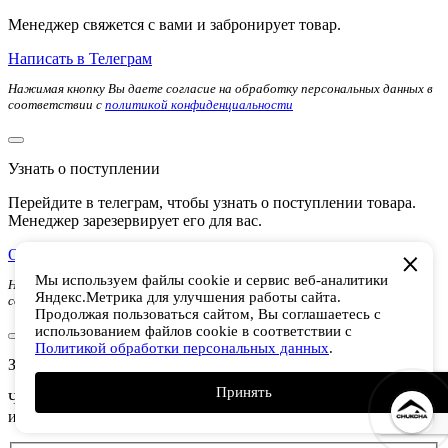
Менеджер свяжется с вами и забронирует товар.
Написать в Телеграм
Нажимая кнопку Вы даете согласие на обработку персональных данных в
соответствии с
политикой конфиденциальности
Узнать о поступлении
Перейдите в телеграм, чтобы узнать о поступлении товара.
Менеджер зарезервирует его для вас.
Оставить заявку в Телеграм
Мы используем файлы cookie и сервис веб-аналитики
Нажимая кнопку Вы даете согласие на обработку персональных данных в
Яндекс.Метрика для улучшения работы сайта.
соответствии с
политикой конфиденциальности
Продолжая пользоваться сайтом, Вы соглашаетесь с
использованием файлов cookie в соответствии с
Политикой обработки персональных данных
.
Заполните форму
Принять
Чтобы получить 50% выгоды для тренеров, гидов,
инструкторов и профессиональных спортменов