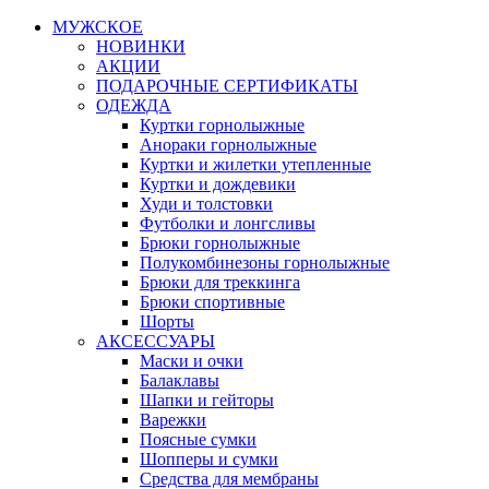
МУЖСКОЕ
НОВИНКИ
АКЦИИ
ПОДАРОЧНЫЕ СЕРТИФИКАТЫ
ОДЕЖДА
Куртки горнолыжные
Анораки горнолыжные
Куртки и жилетки утепленные
Куртки и дождевики
Худи и толстовки
Футболки и лонгсливы
Брюки горнолыжные
Полукомбинезоны горнолыжные
Брюки для треккинга
Брюки спортивные
Шорты
АКСЕССУАРЫ
Маски и очки
Балаклавы
Шапки и гейторы
Варежки
Поясные сумки
Шопперы и сумки
Средства для мембраны