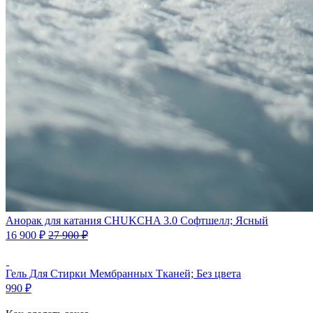
Анорак для катания CHUKCHA 3.0 Софтшелл; Ясный
16 900
₽
27 900
₽
Гель Для Стирки Мембранных Тканей; Без цвета
990
₽