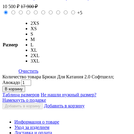
10 500
₽
17 900
₽
+5
2XS
XS
S
M
Размер
L
XL
2XL
3XL
Очистить
Количество товара Брюки Для Катания 2.0 Софтшелл;
Авокадо
В корзину
Таблица размеров
Не нашли нужный размер?
Намекнуть о подарке
Добавить в корзину
Добавить в корзину
Информация о товаре
Уход за изделием
Доставка и оплата