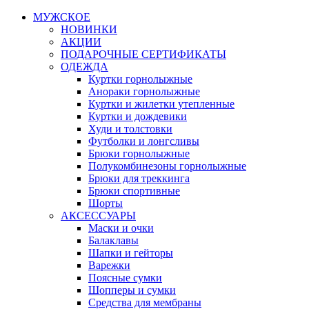
МУЖСКОЕ
НОВИНКИ
АКЦИИ
ПОДАРОЧНЫЕ СЕРТИФИКАТЫ
ОДЕЖДА
Куртки горнолыжные
Анораки горнолыжные
Куртки и жилетки утепленные
Куртки и дождевики
Худи и толстовки
Футболки и лонгсливы
Брюки горнолыжные
Полукомбинезоны горнолыжные
Брюки для треккинга
Брюки спортивные
Шорты
АКСЕССУАРЫ
Маски и очки
Балаклавы
Шапки и гейторы
Варежки
Поясные сумки
Шопперы и сумки
Средства для мембраны