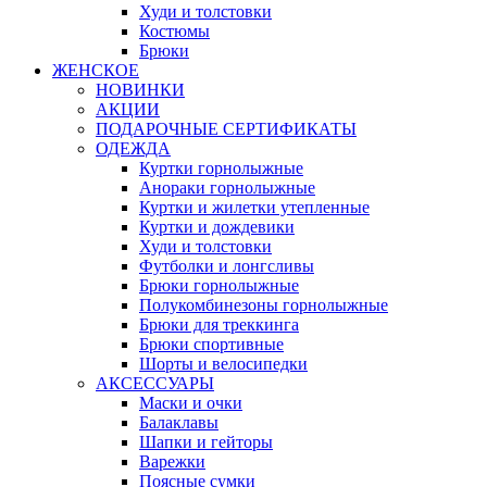
Худи и толстовки
Костюмы
Брюки
ЖЕНСКОЕ
НОВИНКИ
АКЦИИ
ПОДАРОЧНЫЕ СЕРТИФИКАТЫ
ОДЕЖДА
Куртки горнолыжные
Анораки горнолыжные
Куртки и жилетки утепленные
Куртки и дождевики
Худи и толстовки
Футболки и лонгсливы
Брюки горнолыжные
Полукомбинезоны горнолыжные
Брюки для треккинга
Брюки спортивные
Шорты и велосипедки
АКСЕССУАРЫ
Маски и очки
Балаклавы
Шапки и гейторы
Варежки
Поясные сумки