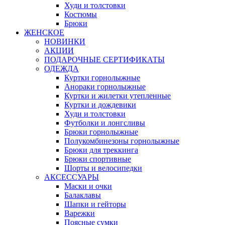
Худи и толстовки
Костюмы
Брюки
ЖЕНСКОЕ
НОВИНКИ
АКЦИИ
ПОДАРОЧНЫЕ СЕРТИФИКАТЫ
ОДЕЖДА
Куртки горнолыжные
Анораки горнолыжные
Куртки и жилетки утепленные
Куртки и дождевики
Худи и толстовки
Футболки и лонгсливы
Брюки горнолыжные
Полукомбинезоны горнолыжные
Брюки для треккинга
Брюки спортивные
Шорты и велосипедки
АКСЕССУАРЫ
Маски и очки
Балаклавы
Шапки и гейторы
Варежки
Поясные сумки