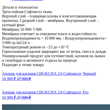
Детали и технологии
Трехслойная Софтшелл ткань
Верхний слой – плащевая основа и влагоотлакивающая
пропитка. Средний слой – мембрана. Внутренний слой –
уютный флис
Мембрана 10 000/ 5 000
Мембрана отвечает за отведение влаги и водостойкость:
Водонепроницаемость = 10 000 мм. / Воздухопроницаемость=
5 000 гр./м2/24 ч.
Температурный режим от –25 до +10 °C
Горнолыжные изделия защищают вас от ветра, снега и дождя.
Универсальный продукт для путешествий, катания на лыжах
и сноуборде и активного отдыха на природе
Подходят к этому товару
Анорак для катания CHUKCHA 3.0 Софтшелл; Черный
16 900
₽
27 900
₽
Анорак для катания CHUKCHA 3.0 Софтшелл; Роз
16 900
₽
27 900
₽