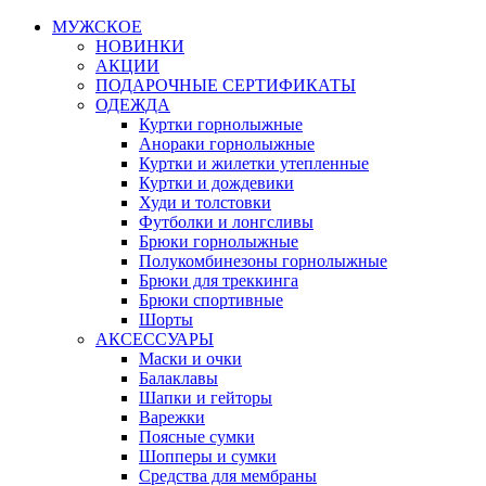
МУЖСКОЕ
НОВИНКИ
АКЦИИ
ПОДАРОЧНЫЕ СЕРТИФИКАТЫ
ОДЕЖДА
Куртки горнолыжные
Анораки горнолыжные
Куртки и жилетки утепленные
Куртки и дождевики
Худи и толстовки
Футболки и лонгсливы
Брюки горнолыжные
Полукомбинезоны горнолыжные
Брюки для треккинга
Брюки спортивные
Шорты
АКСЕССУАРЫ
Маски и очки
Балаклавы
Шапки и гейторы
Варежки
Поясные сумки
Шопперы и сумки
Средства для мембраны